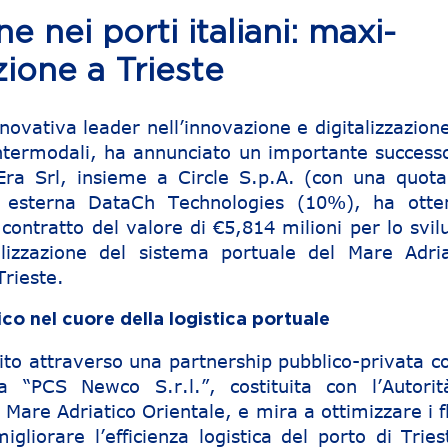
 nei porti italiani: maxi-
zione a Trieste
novativa leader nell’innovazione e digitalizzazion
intermodali, ha annunciato un importante successo
oEra Srl, insieme a Circle S.p.A. (con una quota
 esterna DataCh Technologies (10%), ha otte
 contratto del valore di €5,814 milioni per lo svi
talizzazione del sistema portuale del Mare Adria
Trieste.
co nel cuore della logistica portuale
tito attraverso una partnership pubblico-privata c
a “PCS Newco S.r.l.”, costituita con l’Autorit
Mare Adriatico Orientale, e mira a ottimizzare i f
igliorare l’efficienza logistica del porto di Trie