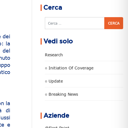
Cerca
Cerca
e dei
Vedi solo
: la
 del
Research
nuto
luppo
○ Initiation Of Coverage
tico
○ Update
○ Breaking News
on la
à di
Aziende
lussi
ste e
@First Point