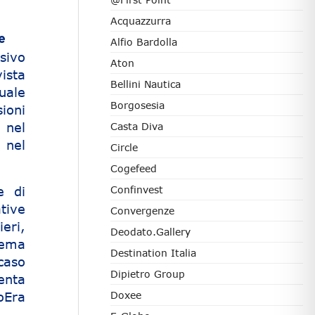
Acquazzurra
e
Alfio Bardolla
sivo
Aton
ista
Bellini Nautica
uale
Borgosesia
ioni
 nel
Casta Diva
 nel
Circle
Cogefeed
e di
Confinvest
tive
Convergenze
eri,
Deodato.Gallery
tema
Destination Italia
caso
Dipietro Group
enta
oEra
Doxee