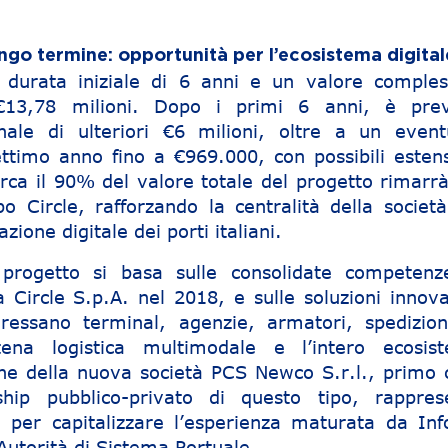
ngo termine: opportunità per l’ecosistema digital
 durata iniziale di 6 anni e un valore comples
€13,78 milioni. Dopo i primi 6 anni, è prev
nale di ulteriori €6 milioni, oltre a un event
ttimo anno fino a €969.000, con possibili estens
irca il 90% del valore totale del progetto rimarrà
 Circle, rafforzando la centralità della società
zione digitale dei porti italiani.
progetto si basa sulle consolidate competenz
a Circle S.p.A. nel 2018, e sulle soluzioni innova
eressano terminal, agenzie, armatori, spedizioni
tena logistica multimodale e l’intero ecosis
one della nuova società PCS Newco S.r.l., primo 
rship pubblico-privato di questo tipo, rappres
a per capitalizzare l’esperienza maturata da Inf
l’Autorità di Sistema Portuale.