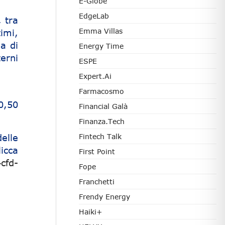
E-Globe
EdgeLab
, tra
Emma Villas
imi,
a di
Energy Time
terni
ESPE
Expert.ai
Farmacosmo
0,50
Financial Galà
Finanza.tech
elle
Fintech Talk
icca
First Point
cfd-
Fope
Franchetti
Frendy Energy
Haiki+