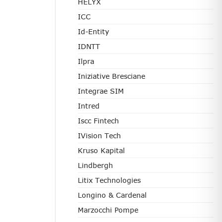
HELYX
ICC
Id-Entity
IDNTT
Ilpra
Iniziative Bresciane
Integrae SIM
Intred
Iscc Fintech
IVision Tech
Kruso Kapital
Lindbergh
Litix Technologies
Longino & Cardenal
Marzocchi Pompe