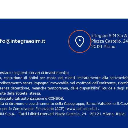
Integrae SIM S.p.A.
nfo@integraesim.it
Piazza Castello, 24
20121 Milano
estare i seguenti servizi di investimento:
, esecuzione di ordini per conto dei clienti limitatamente alla sottoscri
 collocamento senza impegno irrevocabile nei confronti dell'emittente, ricezio
senza detenzione, neanche temporanea, delle disponibilita' liquide e degli st
rte della societa' stessa.
lasciato tali autorizzazioni è CONSOB.
ività di direzione e coordinamento della Capogruppo, Banca Valsabbina S.C.p.
ro per le Controversie Finanziarie (ACF): www.acf.consob.it.
S.p.A. - Tutti i diritti riservati Piazza Castello, 24 - 20121 Milano, Italia.