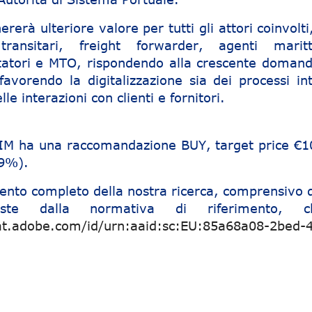
rerà ulteriore valore per tutti gli attori coinvolti
 transitari, freight forwarder, agenti maritt
rtatori e MTO, rispondendo alla crescente domand
 favorendo la digitalizzazione sia dei processi in
lle interazioni con clienti e fornitori.
 SIM ha una raccomandazione BUY, target price €1
19%).
ento completo della nostra ricerca, comprensivo d
viste dalla normativa di riferimento, cl
at.adobe.com/id/urn:aaid:sc:EU:85a68a08-2bed-4