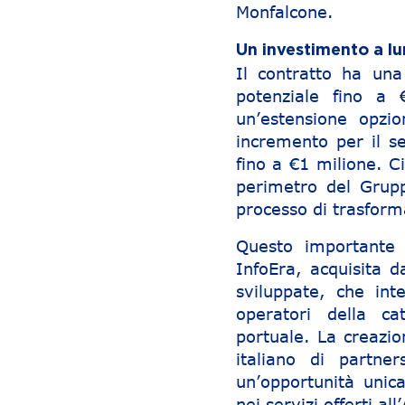
Monfalcone.
Un investimento a lu
Il contratto ha una
potenziale fino a 
un’estensione opzio
incremento per il se
fino a €1 milione. C
perimetro del Gruppo
processo di trasforma
Questo importante 
InfoEra, acquisita d
sviluppate, che int
operatori della ca
portuale. La creazi
italiano di partne
un’opportunità unic
nei servizi offerti al