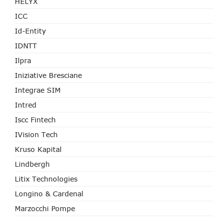
HELYX
ICC
Id-Entity
IDNTT
Ilpra
Iniziative Bresciane
Integrae SIM
Intred
Iscc Fintech
IVision Tech
Kruso Kapital
Lindbergh
Litix Technologies
Longino & Cardenal
Marzocchi Pompe