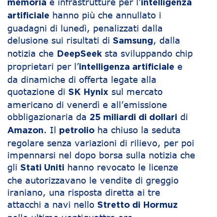
e infrastrutture per l’
memoria
intelligenza
hanno più che annullato i
artificiale
guadagni di lunedì, penalizzati dalla
delusione sui risultati di
, dalla
Samsung
notizia che
sta sviluppando chip
DeepSeek
proprietari per l’
e
intelligenza artificiale
da dinamiche di offerta legate alla
quotazione di
sul mercato
SK Hynix
americano di venerdì e all’emissione
obbligazionaria da
di
25 miliardi di dollari
. Il
ha chiuso la seduta
Amazon
petrolio
regolare senza variazioni di rilievo, per poi
impennarsi nel dopo borsa sulla notizia che
gli
hanno revocato le licenze
Stati Uniti
che autorizzavano le vendite di greggio
iraniano, una risposta diretta ai tre
attacchi a navi nello
Stretto di Hormuz