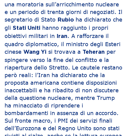
una moratoria sull’arricchimento nucleare
e un periodo di trenta giorni di negoziati. Il
segretario di Stato
ha dichiarato che
Rubio
gli
hanno raggiunto i propri
Stati Uniti
obiettivi militari in
. A rafforzare il
Iran
quadro diplomatico, il ministro degli Esteri
cinese
si trovava a
per
Wang Yi
Teheran
spingere verso la fine del conflitto e la
riapertura dello Stretto. Le cautele restano
però reali: l’Iran ha dichiarato che la
proposta americana contiene disposizioni
inaccettabili e ha ribadito di non discutere
della questione nucleare, mentre Trump
ha minacciato di riprendere i
bombardamenti in assenza di un accordo.
Sul fronte macro, i PMI dei servizi finali
dell’Eurozona e del Regno Unito sono stati
rivisti al rialzo, anche se la lettura europea