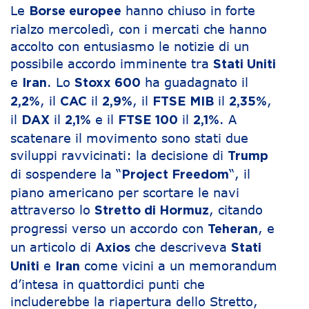
Le
hanno chiuso in forte
Borse europee
rialzo mercoledì, con i mercati che hanno
accolto con entusiasmo le notizie di un
possibile accordo imminente tra
Stati Uniti
e
. Lo
ha guadagnato il
Iran
Stoxx 600
, il
il
, il
il
,
2,2%
CAC
2,9%
FTSE MIB
2,35%
il
il
e il
il
. A
DAX
2,1%
FTSE 100
2,1%
scatenare il movimento sono stati due
sviluppi ravvicinati: la decisione di
Trump
di sospendere la “
“, il
Project Freedom
piano americano per scortare le navi
attraverso lo
, citando
Stretto di Hormuz
progressi verso un accordo con
, e
Teheran
un articolo di
che descriveva
Axios
Stati
e
come vicini a un memorandum
Uniti
Iran
d’intesa in quattordici punti che
includerebbe la riapertura dello Stretto,