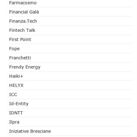
Farmacosmo
Financial Galà
Finanza.tech
Fintech Talk
First Point
Fope
Franchetti
Frendy Energy
Haiki+
HELYX
ICC
Id-Entity
IDNTT
Ilpra
Iniziative Bresciane