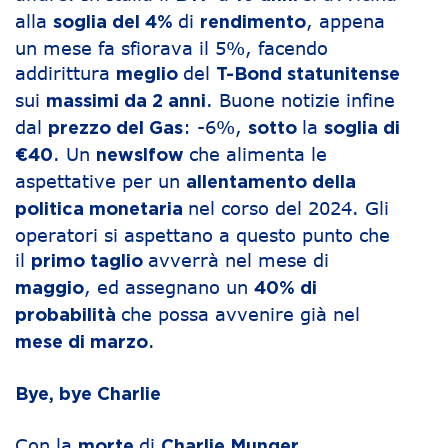
alla
di
, appena
soglia del 4%
rendimento
un mese fa sfiorava il 5%, facendo
addirittura
del
meglio
T-Bond statunitense
sui
. Buone notizie infine
massimi da 2 anni
dal
: -6%,
la
prezzo del Gas
sotto
soglia di
. Un
che alimenta le
€40
newslfow
aspettative per un
allentamento della
nel corso del 2024. Gli
politica monetaria
operatori si aspettano a questo punto che
il
avverrà nel mese di
primo taglio
, ed assegnano un
maggio
40% di
che possa avvenire già nel
probabilità
.
mese di marzo
Bye, bye Charlie
Con la
di
,
morte
Charlie Munger