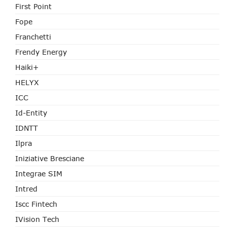
First Point
Fope
Franchetti
Frendy Energy
Haiki+
HELYX
ICC
Id-Entity
IDNTT
Ilpra
Iniziative Bresciane
Integrae SIM
Intred
Iscc Fintech
IVision Tech