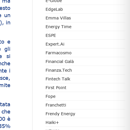
, ma
E-Globe
esto
EdgeLab
e un
Emma Villas
, in
Energy Time
ESPE
to e
Expert.ai
 gli
Farmacosmo
e si
Financial Galà
nche
te i
Finanza.tech
isce,
Fintech Talk
amite
First Point
Fope
tata
Franchetti
 che
Frendy Energy
00 è
Haiki+
 35%