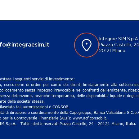
Integrae SIM S.p.A.
nfo@integraesim.it
Piazza Castello, 24
20121 Milano
estare i seguenti servizi di investimento:
, esecuzione di ordini per conto dei clienti limitatamente alla sottoscri
 collocamento senza impegno irrevocabile nei confronti dell'emittente, ricezio
senza detenzione, neanche temporanea, delle disponibilita' liquide e degli st
rte della societa' stessa.
lasciato tali autorizzazioni è CONSOB.
ività di direzione e coordinamento della Capogruppo, Banca Valsabbina S.C.p.
ro per le Controversie Finanziarie (ACF): www.acf.consob.it.
S.p.A. - Tutti i diritti riservati Piazza Castello, 24 - 20121 Milano, Italia.