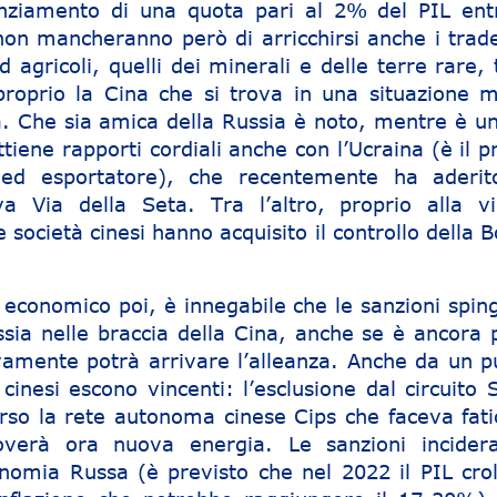
anziamento di una quota pari al 2% del PIL entr
on mancheranno però di arricchirsi anche i trade
d agricoli, quelli dei minerali e delle terre rare, 
proprio la Cina che si trova in una situazione m
. Che sia amica della Russia è noto, mentre è un
tiene rapporti cordiali anche con l’Ucraina (è il 
ed esportatore), che recentemente ha aderit
a Via della Seta. Tra l’altro, proprio alla vig
e società cinesi hanno acquisito il controllo della 
 economico poi, è innegabile che le sanzioni spin
sia nelle braccia della Cina, anche se è ancora 
vamente potrà arrivare l’alleanza. Anche da un p
i cinesi escono vincenti: l’esclusione dal circuito 
rso la rete autonoma cinese Cips che faceva fati
overà ora nuova energia. Le sanzioni incider
nomia Russa (è previsto che nel 2022 il PIL crol