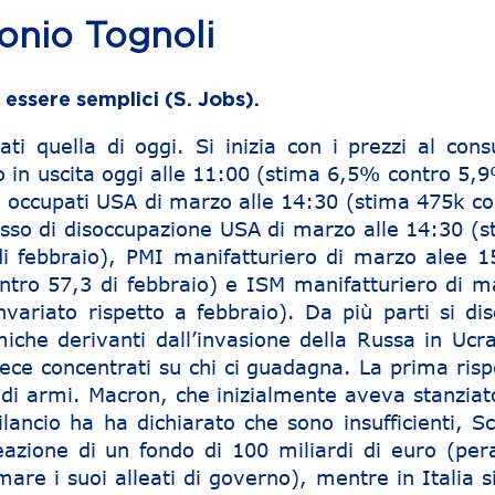
tonio Tognoli
essere semplici (S. Jobs).
ti quella di oggi. Si inizia con i prezzi al con
 in uscita oggi alle 11:00 (stima 6,5% contro 5,9
e occupati USA di marzo alle 14:30 (stima 475k co
asso di disoccupazione USA di marzo alle 14:30 (s
 febbraio), PMI manifatturiero di marzo alee 1
ntro 57,3 di febbraio) e ISM manifatturiero di m
nvariato rispetto a febbraio). Da più parti si dis
iche derivanti dall’invasione della Russa in Ucra
ece concentrati su chi ci guadagna. La prima risp
ri di armi. Macron, che inizialmente aveva stanzia
ilancio ha ha dichiarato che sono insufficienti, S
azione di un fondo di 100 miliardi di euro (pera
are i suoi alleati di governo), mentre in Italia s