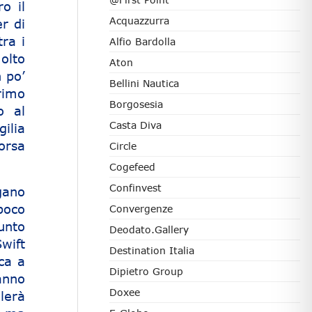
o il
Acquazzurra
r di
tra i
Alfio Bardolla
olto
Aton
 po’
Bellini Nautica
primo
Borgosesia
o al
Casta Diva
ilia
Borsa
Circle
Cogefeed
Confinvest
gano
poco
Convergenze
unto
Deodato.Gallery
Swift
Destination Italia
ca a
Dipietro Group
anno
Doxee
lerà