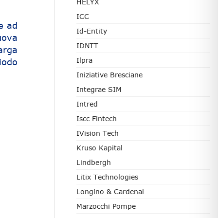
HELYX
ICC
e ad
Id-Entity
uova
IDNTT
arga
Ilpra
iodo
Iniziative Bresciane
Integrae SIM
Intred
Iscc Fintech
IVision Tech
Kruso Kapital
Lindbergh
Litix Technologies
Longino & Cardenal
Marzocchi Pompe