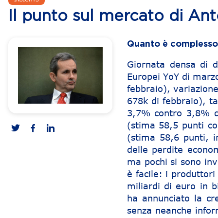
Il punto sul mercato di An
Quanto è complesso 
Giornata densa di da
Europei YoY di marzo
febbraio), variazion
678k di febbraio), t
3,7% contro 3,8% di
(stima 58,5 punti co
(stima 58,6 punti, i
delle perdite econom
ma pochi si sono inv
è facile: i produtto
miliardi di euro in b
ha annunciato la cre
senza neanche inform