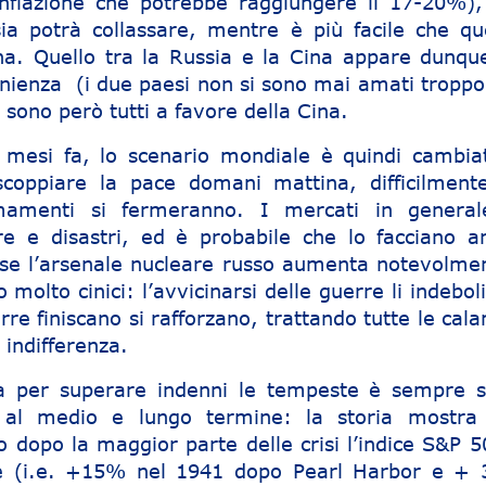
nflazione che potrebbe raggiungere il 17-20%)
sia potrà collassare, mentre è più facile che qu
na. Quello tra la Russia e la Cina appare dunqu
ienza (i due paesi non si sono mai amati troppo)
a sono però tutti a favore della Cina.
 mesi fa, lo scenario mondiale è quindi cambia
coppiare la pace domani mattina, difficilmente
mamenti si fermeranno. I mercati in general
e e disastri, ed è probabile che lo facciano a
 se l’arsenale nucleare russo aumenta notevolmen
 molto cinici: l’avvicinarsi delle guerre li indebol
re finiscano si rafforzano, trattando tutte le cal
indifferenza.
ta per superare indenni le tempeste è sempre s
 al medio e lungo termine: la storia mostra
dopo la maggior parte delle crisi l’indice S&P 5
e (i.e. +15% nel 1941 dopo Pearl Harbor e +