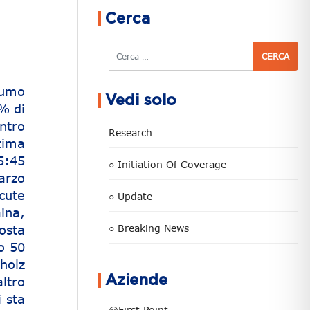
Cerca
Cerca
sumo
Vedi solo
% di
ntro
Research
tima
5:45
○ Initiation Of Coverage
arzo
cute
○ Update
ina,
osta
○ Breaking News
to 50
cholz
Aziende
ltro
i sta
@First Point