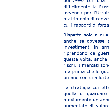
del 7-9% con una i
difficilmente la Rus
avvenga per l’Ucrai
matrimonio di conven
cui i rapporti di forz
Rispetto solo a due
anche se dovesse s
investimenti in ar
riprendono da guerr
questa volta, anche
rischi. I mercati sono
ma prima che le guer
umane con una forte 
La strategia corret
quella di guardare
mediamente un anno 
aumentato di valor