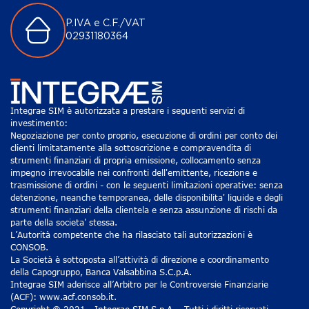
P.IVA e C.F./VAT
02931180364
Integrae SIM è autorizzata a prestare i seguenti servizi di
investimento:
Negoziazione per conto proprio, esecuzione di ordini per conto dei
clienti limitatamente alla sottoscrizione e compravendita di
strumenti finanziari di propria emissione, collocamento senza
impegno irrevocabile nei confronti dell'emittente, ricezione e
trasmissione di ordini - con le seguenti limitazioni operative: senza
detenzione, neanche temporanea, delle disponibilita' liquide e degli
strumenti finanziari della clientela e senza assunzione di rischi da
parte della societa' stessa.
L’Autorità competente che ha rilasciato tali autorizzazioni è
CONSOB.
La Società è sottoposta all’attività di direzione e coordinamento
della Capogruppo, Banca Valsabbina S.C.p.A.
Integrae SIM aderisce all’Arbitro per le Controversie Finanziarie
(ACF): www.acf.consob.it.
Copyright © 2021 - Integrae SIM S.p.A. - Tutti i diritti riservati