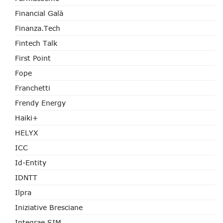
Financial Galà
Finanza.tech
Fintech Talk
First Point
Fope
Franchetti
Frendy Energy
Haiki+
HELYX
ICC
Id-Entity
IDNTT
Ilpra
Iniziative Bresciane
Integrae SIM