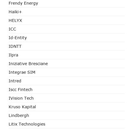
Frendy Energy
Haiki+
HELYX
ICC
Id-Entity
IDNTT
Ilpra
Iniziative Bresciane
Integrae SIM
Intred
Iscc Fintech
IVision Tech
Kruso Kapital
Lindbergh
Litix Technologies