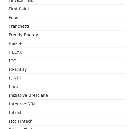
Fintech Talk
First Point
Fope
Franchetti
Frendy Energy
Haiki+
HELYX
ICC
Id-Entity
IDNTT
Ilpra
Iniziative Bresciane
Integrae SIM
Intred
Iscc Fintech