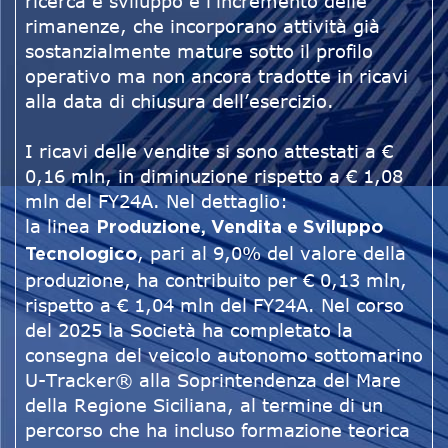
ricerca e sviluppo e l’incremento delle
rimanenze, che incorporano attività già
sostanzialmente mature sotto il profilo
operativo ma non ancora tradotte in ricavi
alla data di chiusura dell’esercizio.
I ricavi delle vendite si sono attestati a €
0,16 mln, in diminuzione rispetto a € 1,08
mln del FY24A. Nel dettaglio:
la linea
Produzione, Vendita e Sviluppo
, pari al 9,0% del valore della
Tecnologico
produzione, ha contribuito per € 0,13 mln,
rispetto a € 1,04 mln del FY24A. Nel corso
del 2025 la Società ha completato la
consegna del veicolo autonomo sottomarino
U-Tracker® alla Soprintendenza del Mare
della Regione Siciliana, al termine di un
percorso che ha incluso formazione teorica