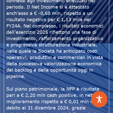
connessi agli investimenti effettuati nel
periodo. Il Net Income si è attestato
anch’esso a € -0,68 mln, rispetto a un
risultato negativo per € 1,13 mila nel
FY24A. Nel complesso, i risultati economici
dell’esercizio 2025 riflettono una fase di
investimento, rafforzamento organizzativo
e progressiva strutturazione industriale,
nella quale la Società ha anticipato costi
operativi, produttivi e commerciali in vista
della successiva valorizzazione economica
del backlog e delle opportunità oggi in
pipeline.
Sul piano patrimoniale, la NFP è risultata
pari a € 2,20 mln cash positive, in netto
miglioramento rispetto a € 0,01 mln di
debito al 31 dicembre 2024, grazie