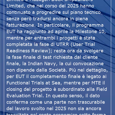
Limited, che nel corso del 2025 hanno
continuato a progredire sul piano tecnico
senza però tradursi ancora in piena
fatturazione. In particolare, il programma
EUT ha raggiunto ad aprile la Milestone 10,
mentre per entrambi i progetti è stata
completata la fase di UTRR (User Trial
Readiness Review); resta ora da svolgere
la fase finale di test richiesta dal cliente
finale, la Indian Navy, la cui convocazione
non dipende dalla Società. Più nel dettaglio,
per EUT il completamento finale è legato ai
Functional Trials at Sea, mentre per MTE il
closing del progetto è subordinato alla Field
Evaluation Trial. In questo senso, il dato
conferma come una parte non trascurabile
del lavoro svolto nel 2025 non sia ancora
transitata nel conto economico sotto forma