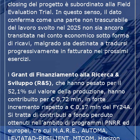
closing del progetto è subordinato alla Field
Evaluation Trial. In questo senso, il dato
conferma come una parte non trascurabile
del lavoro svolto nel 2025 non sia ancora
transitata nel conto economico sotto forma
di ricavi, malgrado sia destinata a tradursi
progressivamente in fatturato nei prossimi
esercizi.
i
Grant di Finanziamento alla Ricerca &
, che hanno pesato per il
Sviluppo (R&S)
52,1% sul valore della produzione, hanno
contribuito per € 0,72 mln, in forte
incremento rispetto a € 0,17 mln del FY24A.
Si tratta di contributi a fondo perduto
ottenuti nell’ambito di programmi PNRR ed
europei, tra cui M.A.R.E., AUTOMA,
LEVIATAD-RESILIENT, MTCOM, Horizon