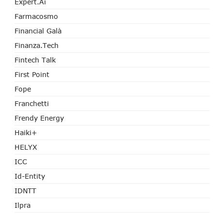
Expert.ai
Farmacosmo
Financial Galà
Finanza.tech
Fintech Talk
First Point
Fope
Franchetti
Frendy Energy
Haiki+
HELYX
ICC
Id-Entity
IDNTT
Ilpra