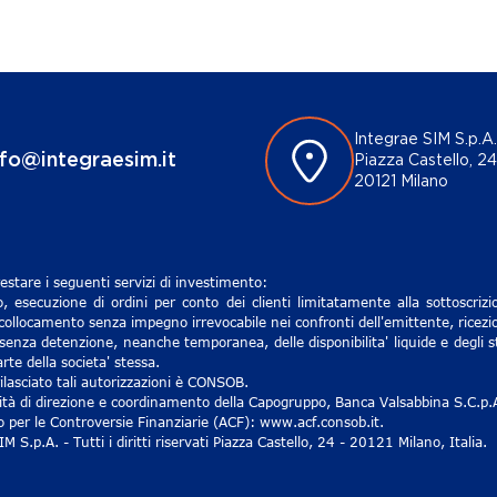
Integrae SIM S.p.A.
nfo@integraesim.it
Piazza Castello, 24
20121 Milano
estare i seguenti servizi di investimento:
, esecuzione di ordini per conto dei clienti limitatamente alla sottoscri
 collocamento senza impegno irrevocabile nei confronti dell'emittente, ricezio
senza detenzione, neanche temporanea, delle disponibilita' liquide e degli st
rte della societa' stessa.
lasciato tali autorizzazioni è CONSOB.
ività di direzione e coordinamento della Capogruppo, Banca Valsabbina S.C.p.
ro per le Controversie Finanziarie (ACF): www.acf.consob.it.
S.p.A. - Tutti i diritti riservati Piazza Castello, 24 - 20121 Milano, Italia.