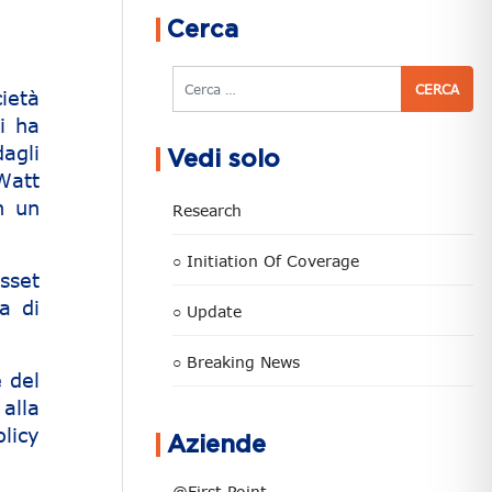
Cerca
Cerca
ietà
ui ha
agli
Vedi solo
Watt
n un
Research
○ Initiation Of Coverage
sset
a di
○ Update
○ Breaking News
e del
 alla
licy
Aziende
@First Point