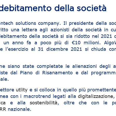
debitamento della società
ntech solutions company. Il presidente della soc
itto una lettera agli azionisti della società in c
ebitamento della società si sia ridotto nel 2021 d
di un anno fa a poco più di €10 milioni. Algo
he l’esercizio al 31 dicembre 2021 si chiuda co
e siano state completate le alienazioni degli a
eviste dal Piano di Risanamento e dal programm
ale.
settore
utlity
e si colloca in quello più promettent
linea con i macrotrend legati alla
digitalizzazione
,
ica
e alla
sostenibilità
, oltre che con le po
RR
nazionale.