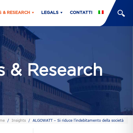
S & RESEARCH
LEGALS
CONTATTI
ts & Research
me
/
Insights
/
ALGOWATT – Si riduce l’indebitamento della società