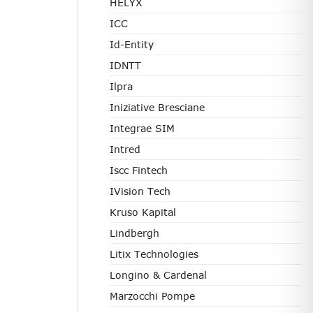
HELYX
ICC
Id-Entity
IDNTT
Ilpra
Iniziative Bresciane
Integrae SIM
Intred
Iscc Fintech
IVision Tech
Kruso Kapital
Lindbergh
Litix Technologies
Longino & Cardenal
Marzocchi Pompe