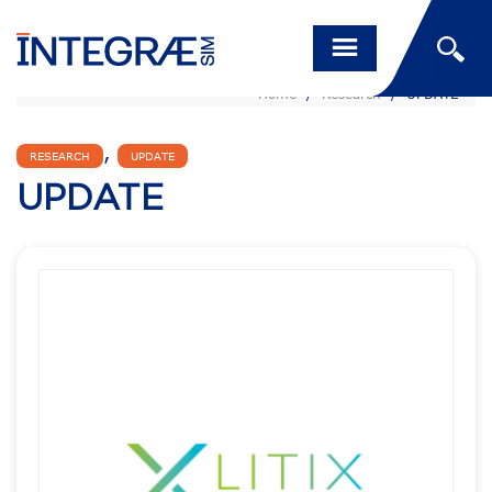
Home
/
Research
/
UPDATE
,
RESEARCH
UPDATE
UPDATE