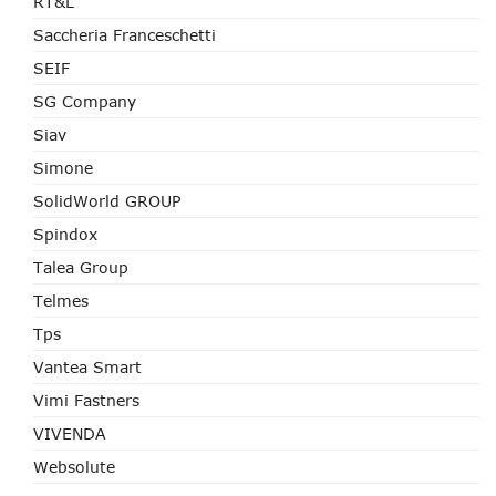
RT&L
Saccheria Franceschetti
SEIF
SG Company
Siav
Simone
SolidWorld GROUP
Spindox
Talea Group
Telmes
Tps
Vantea Smart
Vimi Fastners
VIVENDA
Websolute