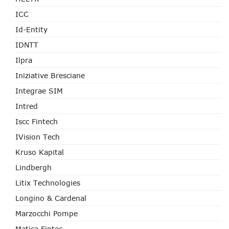
ICC
Id-Entity
IDNTT
Ilpra
Iniziative Bresciane
Integrae SIM
Intred
Iscc Fintech
IVision Tech
Kruso Kapital
Lindbergh
Litix Technologies
Longino & Cardenal
Marzocchi Pompe
Matica Fintec