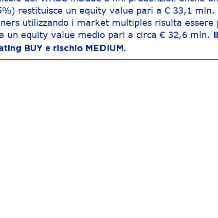
,5%) restituisce un equity value pari a € 33,1 mln.
ners utilizzando i market multiples risulta essere 
ta un equity value medio pari a circa € 32,6 mln.
I
 rating BUY e rischio MEDIUM.