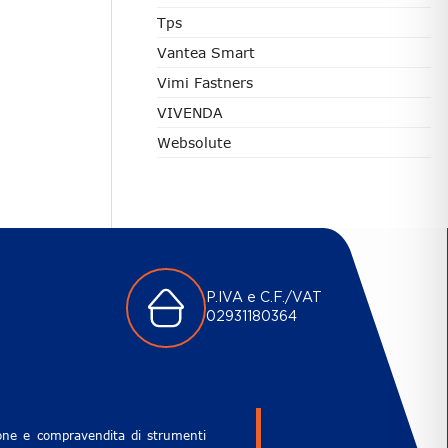
Tps
Vantea Smart
Vimi Fastners
VIVENDA
Websolute
P.IVA e C.F./VAT
02931180364
zione e compravendita di strumenti