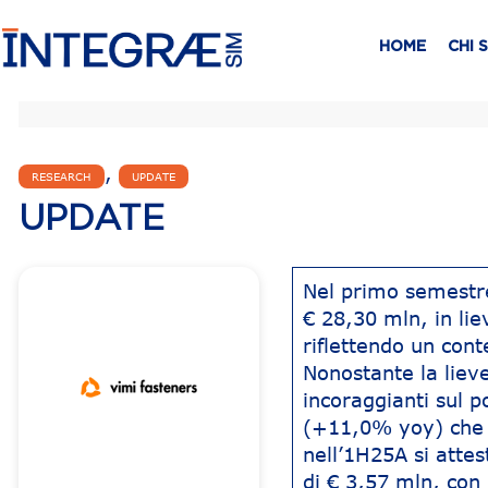
HOME
CHI 
,
RESEARCH
UPDATE
UPDATE
Nel primo semestre 
€ 28,30 mln, in li
riflettendo un con
Nonostante la lieve
incoraggianti sul po
(+11,0% yoy) che p
nell’1H25A si attes
di € 3,57 mln, co