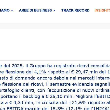
SIAMO
AREE DI BUSINESS
TRACK RECORD
INSIGHT
del 2025, il Gruppo ha registrato ricavi consolida
eve flessione del 4,1% rispetto ai € 29,47 mln del
testo di domanda ancora debole nei mercati interna
 flessione dei ricavi, il semestre evidenzia segnal
rtafoglio clienti, con l’acquisizione di nuovi ordina
ortano il backlog a € 25,10 mln. Migliora l’EBIT
ta a € 4,34 mln, in crescita del +21,6% rispetto a
n un EBITDA margin del 15,3% (12,1% nell’1H24A),