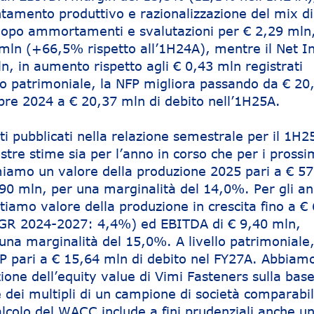
entamento produttivo e razionalizzazione del mix di
dopo ammortamenti e svalutazioni per € 2,29 mln,
 mln (+66,5% rispetto all’1H24A), mentre il Net I
n, in aumento rispetto agli € 0,43 mln registrati
llo patrimoniale, la NFP migliora passando da € 20
bre 2024 a € 20,37 mln di debito nell’1H25A.
tati pubblicati nella relazione semestrale per il 1H2
tre stime sia per l’anno in corso che per i prossi
imiamo un valore della produzione 2025 pari a € 5
90 mln, per una marginalità del 14,0%. Per gli an
ttiamo valore della produzione in crescita fino a €
GR 2024-2027: 4,4%) ed EBITDA di € 9,40 mln,
una marginalità del 15,0%. A livello patrimoniale,
 pari a € 15,64 mln di debito nel FY27A. Abbiam
ione dell’equity value di Vimi Fasteners sulla base
dei multipli di un campione di società comparabil
lcolo del WACC include a fini prudenziali anche un