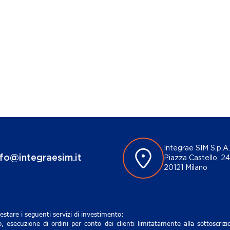
Integrae SIM S.p.A.
nfo@integraesim.it
Piazza Castello, 24
20121 Milano
estare i seguenti servizi di investimento:
, esecuzione di ordini per conto dei clienti limitatamente alla sottoscri