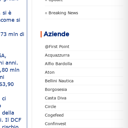
 si è
○ Breaking News
ncome si
,73 mln di
Aziende
@First Point
5A,
Acquazzurra
mi anni.
Alfio Bardolla
7,80 mln
Aton
ni
Bellini Nautica
 63,90
Borgosesia
 ci
Casta Diva
o
Circle
 della
Cogefeed
i. Il DCF
Confinvest
 rischio