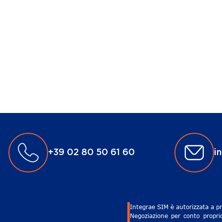
+39 02 80 50 61 60
i
Integrae SIM è autorizzata a pr
Negoziazione per conto proprio