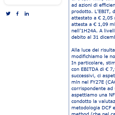
ad azioni di effici
prodotto. L’EBIT, 
attestato a € 2,05
attesta a € 1,09 ml
nell’1H24A. A live
debito al 31 dicem
Alla luce dei risul
modifichiamo le nos
In particolare, st
con EBITDA di € 7,
successivi, ci aspe
mln nel FY27E (CA
corrispondente ad 
aspettiamo una NFP
condotto la valutaz
metodologia DCF e 
method (che nel ca