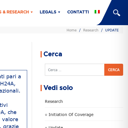
S & RESEARCH
LEGALS
CONTATTI
Home
/
Research
/
UPDATE
Cerca
Cerca
ti pari a
 1H24A,
Vedi solo
zionali.
i
Research
tivi
DA, che
○ Initiation Of Coverage
l valore
 grazie
○ Update