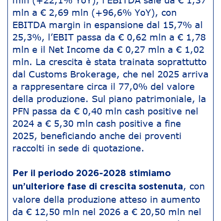
mln (+22,1% YoY), l’EBITDA sale da € 1,37
mln a € 2,69 mln (+96,6% YoY), con
EBITDA margin in espansione dal 15,7% al
25,3%, l’EBIT passa da € 0,62 mln a € 1,78
mln e il Net Income da € 0,27 mln a € 1,02
mln. La crescita è stata trainata soprattutto
dal Customs Brokerage, che nel 2025 arriva
a rappresentare circa il 77,0% del valore
della produzione. Sul piano patrimoniale, la
PFN passa da € 0,40 mln cash positive nel
2024 a € 5,30 mln cash positive a fine
2025, beneficiando anche dei proventi
raccolti in sede di quotazione.
Per il periodo 2026-2028
stimiamo
, con
un’ulteriore fase di crescita sostenuta
valore della produzione atteso in aumento
da € 12,50 mln nel 2026 a € 20,50 mln nel