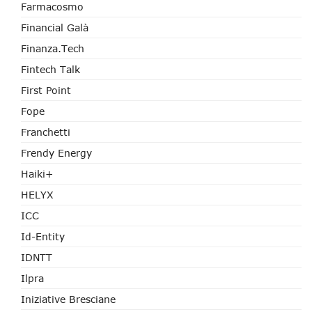
Farmacosmo
Financial Galà
Finanza.tech
Fintech Talk
First Point
Fope
Franchetti
Frendy Energy
Haiki+
HELYX
ICC
Id-Entity
IDNTT
Ilpra
Iniziative Bresciane