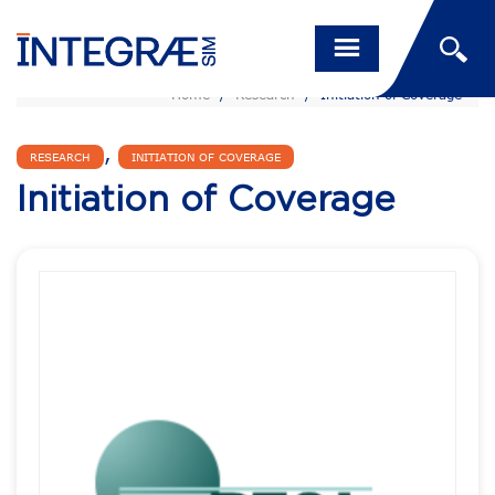
Home
/
Research
/
Initiation of Coverage
,
RESEARCH
INITIATION OF COVERAGE
Initiation of Coverage