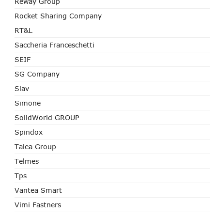
Reway Group
Rocket Sharing Company
RT&L
Saccheria Franceschetti
SEIF
SG Company
Siav
Simone
SolidWorld GROUP
Spindox
Talea Group
Telmes
Tps
Vantea Smart
Vimi Fastners