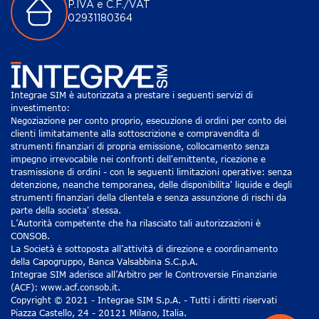
P.IVA e C.F./VAT
02931180364
Integrae SIM è autorizzata a prestare i seguenti servizi di
investimento:
Negoziazione per conto proprio, esecuzione di ordini per conto dei
clienti limitatamente alla sottoscrizione e compravendita di
strumenti finanziari di propria emissione, collocamento senza
impegno irrevocabile nei confronti dell'emittente, ricezione e
trasmissione di ordini - con le seguenti limitazioni operative: senza
detenzione, neanche temporanea, delle disponibilita' liquide e degli
strumenti finanziari della clientela e senza assunzione di rischi da
parte della societa' stessa.
L’Autorità competente che ha rilasciato tali autorizzazioni è
CONSOB.
La Società è sottoposta all’attività di direzione e coordinamento
della Capogruppo, Banca Valsabbina S.C.p.A.
Integrae SIM aderisce all’Arbitro per le Controversie Finanziarie
(ACF): www.acf.consob.it.
Copyright © 2021 - Integrae SIM S.p.A. - Tutti i diritti riservati
Piazza Castello, 24 - 20121 Milano, Italia.