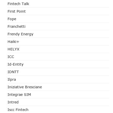
Fintech Talk
First Point
Fope
Franchetti
Frendy Energy
Haiki+
HELYX
ICC
Id-Entity
IDNTT
Ilpra
Iniziative Bresciane
Integrae SIM
Intred
Iscc Fintech