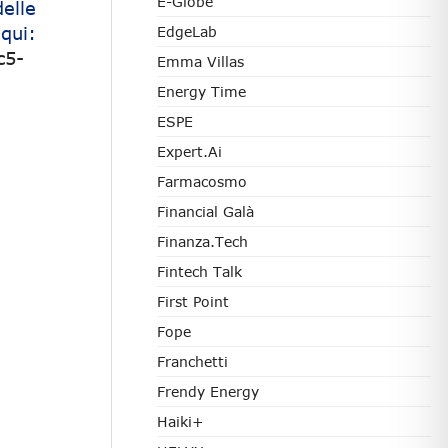
E-Globe
elle
qui:
EdgeLab
c5-
Emma Villas
Energy Time
ESPE
Expert.ai
Farmacosmo
Financial Galà
Finanza.tech
Fintech Talk
First Point
Fope
Franchetti
Frendy Energy
Haiki+