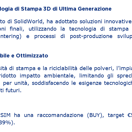
logia di Stampa 3D di Ultima Generazione
rto di SolidWorld, ha adottato soluzioni innovativ
oni finali, utilizzando la tecnologia di stampa
intering) e processi di post-produzione svilup
bile e Ottimizzato
tà di stampa e la riciclabilità delle polveri, l’imp
 ridotto impatto ambientale, limitando gli sprec
o per unità, soddisfacendo le esigenze tecnologic
i futuri.
e SIM ha una raccomandazione (BUY), target €
239%).