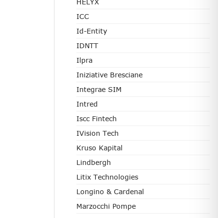
HELYX
ICC
Id-Entity
IDNTT
Ilpra
Iniziative Bresciane
Integrae SIM
Intred
Iscc Fintech
IVision Tech
Kruso Kapital
Lindbergh
Litix Technologies
Longino & Cardenal
Marzocchi Pompe