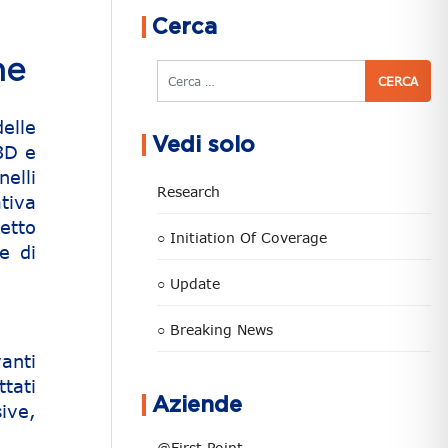
Cerca
ne
Cerca
elle
Vedi solo
3D e
elli
Research
tiva
etto
○ Initiation Of Coverage
e di
○ Update
○ Breaking News
anti
ttati
Aziende
sive,
@First Point