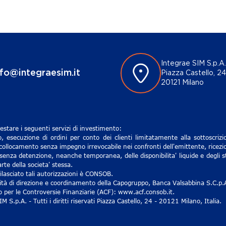
Integrae SIM S.p.A.
nfo@integraesim.it
Piazza Castello, 24
20121 Milano
estare i seguenti servizi di investimento:
, esecuzione di ordini per conto dei clienti limitatamente alla sottoscri
 collocamento senza impegno irrevocabile nei confronti dell'emittente, ricezio
senza detenzione, neanche temporanea, delle disponibilita' liquide e degli st
rte della societa' stessa.
lasciato tali autorizzazioni è CONSOB.
ività di direzione e coordinamento della Capogruppo, Banca Valsabbina S.C.p.
ro per le Controversie Finanziarie (ACF): www.acf.consob.it.
S.p.A. - Tutti i diritti riservati Piazza Castello, 24 - 20121 Milano, Italia.