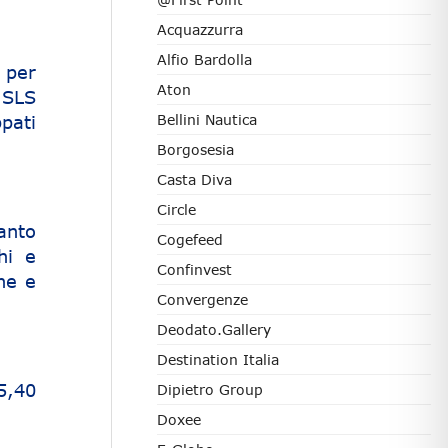
Acquazzurra
Alfio Bardolla
e per
Aton
 SLS
pati
Bellini Nautica
Borgosesia
Casta Diva
Circle
ianto
Cogefeed
hi e
Confinvest
he e
Convergenze
Deodato.Gallery
Destination Italia
5,40
Dipietro Group
Doxee