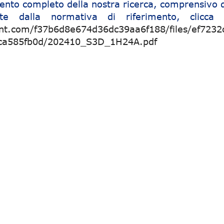
ento completo della nostra ricerca, comprensivo d
ste dalla normativa di riferimento, clicca 
nt.com/f37b6d8e674d36dc39aa6f188/files/ef7232
8ca585fb0d/202410_S3D_1H24A.pdf