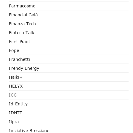
Farmacosmo
Financial Galà
Finanza.tech
Fintech Talk
First Point
Fope
Franchetti
Frendy Energy
Haiki+
HELYX
ICC
Id-Entity
IDNTT
Ilpra
Iniziative Bresciane