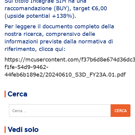
Sul titolo Integrae SIM ha una
raccomandazione (BUY), target €6,00
(upside potential +138%).
Per leggere il documento completo della
nostra ricerca, comprensivo delle
informazioni previste dalla normativa di
riferimento, clicca qui:
https://mcusercontent.com/f37b6d8e674d36dc3
f1fe-54d9-9462-
44feb6b189e2/20240610_S3D_FY23A.01.pdf
Navigazione articoli
Cerca
Cerca
Vedi solo