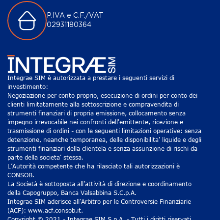
P.IVA e C.F./VAT
02931180364
Integrae SIM è autorizzata a prestare i seguenti servizi di
investimento:
Negoziazione per conto proprio, esecuzione di ordini per conto dei
clienti limitatamente alla sottoscrizione e compravendita di
strumenti finanziari di propria emissione, collocamento senza
impegno irrevocabile nei confronti dell'emittente, ricezione e
trasmissione di ordini - con le seguenti limitazioni operative: senza
detenzione, neanche temporanea, delle disponibilita' liquide e degli
strumenti finanziari della clientela e senza assunzione di rischi da
parte della societa' stessa.
L’Autorità competente che ha rilasciato tali autorizzazioni è
CONSOB.
La Società è sottoposta all’attività di direzione e coordinamento
della Capogruppo, Banca Valsabbina S.C.p.A.
Integrae SIM aderisce all’Arbitro per le Controversie Finanziarie
(ACF): www.acf.consob.it.
Copyright © 2021 - Integrae SIM S.p.A. - Tutti i diritti riservati