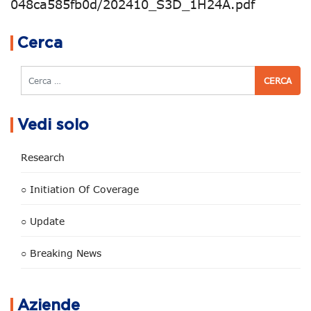
048ca585fb0d/202410_S3D_1H24A.pdf
Navigazione articoli
Cerca
Cerca
Vedi solo
Research
○ Initiation Of Coverage
○ Update
○ Breaking News
Aziende