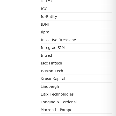
HELYX
ICC
Id-Entity
IDNTT
Ilpra
Iniziative Bresciane
Integrae SIM
Intred
Iscc Fintech
IVision Tech
Kruso Kapital
Lindbergh
Litix Technologies
Longino & Cardenal
Marzocchi Pompe