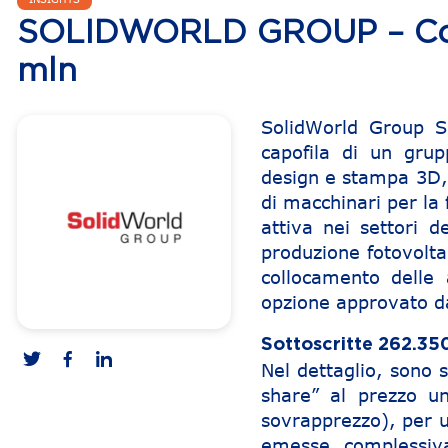
SOLIDWORLD GROUP – Collo
mln
SolidWorld Group S
capofila di un grupp
design e stampa 3D, 
di macchinari per la f
attiva nei settori d
produzione fotovolta
collocamento delle 
opzione approvato d
Sottoscritte 262.35
Nel dettaglio, sono 
share” al prezzo un
sovrapprezzo), per u
emesse complessiv