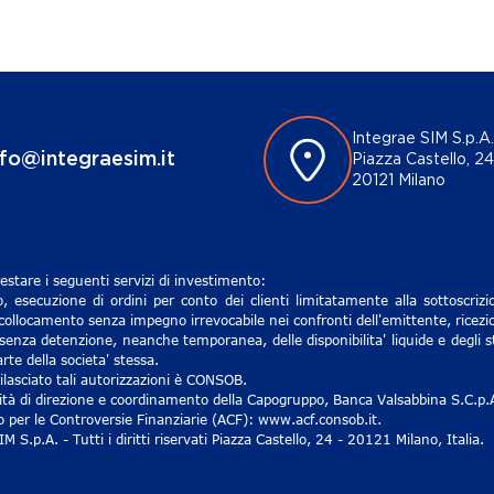
Integrae SIM S.p.A.
nfo@integraesim.it
Piazza Castello, 24
20121 Milano
estare i seguenti servizi di investimento:
, esecuzione di ordini per conto dei clienti limitatamente alla sottoscri
 collocamento senza impegno irrevocabile nei confronti dell'emittente, ricezio
senza detenzione, neanche temporanea, delle disponibilita' liquide e degli st
rte della societa' stessa.
lasciato tali autorizzazioni è CONSOB.
ività di direzione e coordinamento della Capogruppo, Banca Valsabbina S.C.p.
ro per le Controversie Finanziarie (ACF): www.acf.consob.it.
S.p.A. - Tutti i diritti riservati Piazza Castello, 24 - 20121 Milano, Italia.