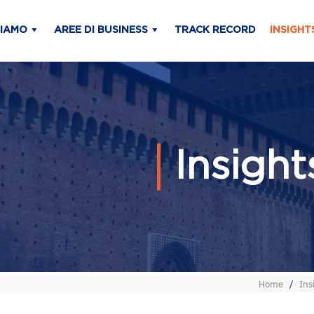
SIAMO
AREE DI BUSINESS
TRACK RECORD
INSIGHT
Insigh
Home
/
Ins