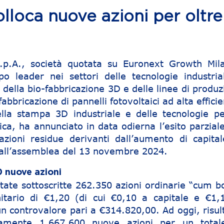
ca nuove azioni per oltre
.p.A., società quotata su Euronext Growth Mil
o leader nei settori delle tecnologie industrial
della bio-fabbricazione 3D e delle linee di produz
abbricazione di pannelli fotovoltaici ad alta effici
ella stampa 3D industriale e delle tecnologie pe
ica, ha annunciato in data odierna l’esito parzial
azioni residue derivanti dall’aumento di capital
all’assemblea del 13 novembre 2024.
0 nuove azioni
state sottoscritte 262.350 azioni ordinarie “cum b
itario di €1,20 (di cui €0,10 a capitale e €1,
n controvalore pari a €314.820,00. Ad oggi, risul
amente 1.667.600 nuove azioni per un total