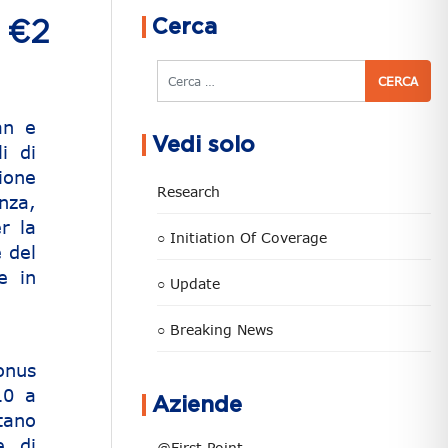
Cerca
 €2
Cerca
an e
Vedi solo
i di
ione
Research
enza,
r la
○ Initiation Of Coverage
e del
e in
○ Update
○ Breaking News
onus
10 a
Aziende
tano
e di
@First Point