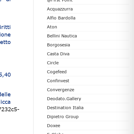
Acquazzurra
Alfio Bardolla
itti
Aton
zione
Bellini Nautica
etto
Borgosesia
Casta Diva
Circle
Cogefeed
5,40
Confinvest
Convergenze
elle
Deodato.Gallery
icca
Destination Italia
7232c5-
Dipietro Group
Doxee