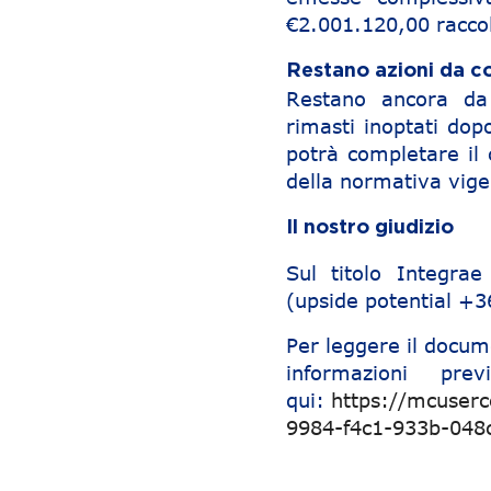
€2.001.120,00 raccol
Restano azioni da co
Restano ancora da c
rimasti inoptati dop
potrà completare il 
della normativa vige
Il nostro giudizio
Sul titolo Integr
(upside potential +
Per leggere il docum
informazioni pre
qui:
https://mcuser
9984-f4c1-933b-04
Navigazione articoli