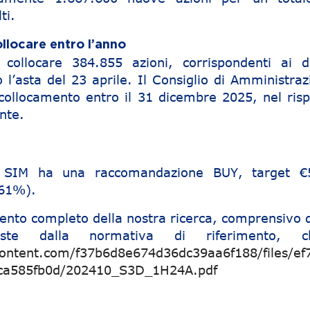
ti.
llocare entro l’anno
ollocare 384.855 azioni, corrispondenti ai dir
o l’asta del 23 aprile. Il Consiglio di Amministra
collocamento entro il 31 dicembre 2025, nel risp
nte.
ae SIM ha una raccomandazione BUY, target €
361%).
ento completo della nostra ricerca, comprensivo d
viste dalla normativa di riferimento, cl
content.com/f37b6d8e674d36dc39aa6f188/files/ef
8ca585fb0d/202410_S3D_1H24A.pdf