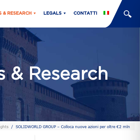
S & RESEARCH
LEGALS
CONTATTI
ts & Research
ights
/
SOLIDWORLD GROUP – Colloca nuove azioni per oltre €2 mln