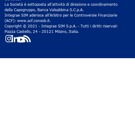
La Società è sottoposta all’attività di direzione e coordinamento
della Capogruppo, Banca Valsabbina S.C.p.A.
Integrae SIM aderisce all’Arbitro per le Controversie Finanziarie
(ACF): www.acf.consob.it.
Copyright © 2021 - Integrae SIM S.p.A. - Tutti i diritti riservati
Piazza Castello, 24 - 20121 Milano, Italia.