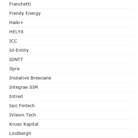
Franchetti
Frendy Energy
Haiki+
HELYX
ICC
Id-Entity
IDNTT
Ilpra
Iniziative Bresciane
Integrae SIM
Intred
Iscc Fintech
IVision Tech
Kruso Kapital
Lindbergh