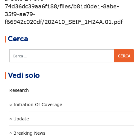
74d36dc39aa6f188/files/b81d0de1-8abe-
35f9-ae79-
f66942c020df/202410_SEIF_1H24A.01.pdf
Navigazione articoli
Cerca
Cerca
Vedi solo
Research
○ Initiation Of Coverage
○ Update
○ Breaking News