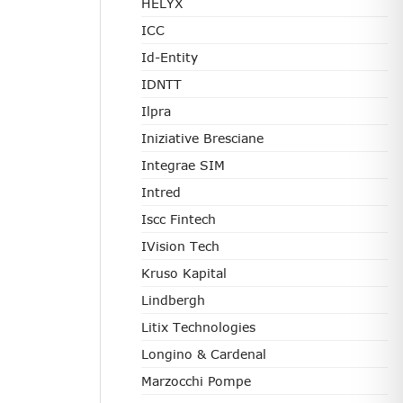
HELYX
ICC
Id-Entity
IDNTT
Ilpra
Iniziative Bresciane
Integrae SIM
Intred
Iscc Fintech
IVision Tech
Kruso Kapital
Lindbergh
Litix Technologies
Longino & Cardenal
Marzocchi Pompe