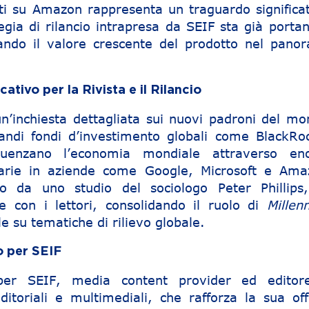
duti su Amazon rappresenta un traguardo significat
egia di rilancio intrapresa da SEIF sta già portan
ziando il valore crescente del prodotto nel pano
ativo per la Rivista e il Rilancio
n’inchiesta dettagliata sui nuovi padroni del mo
andi fondi d’investimento globali come BlackRo
luenzano l’economia mondiale attraverso en
onarie in aziende come Google, Microsoft e Ama
o da uno studio del sociologo Peter Phillips
e con i lettori, consolidando il ruolo di
Millen
 su tematiche di rilievo globale.
o per SEIF
 per SEIF, media content provider ed editor
itoriali e multimediali, che rafforza la sua off