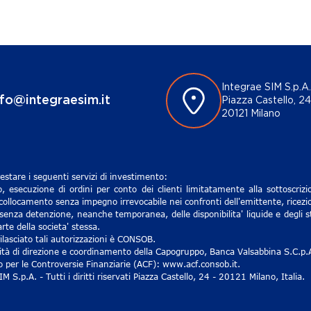
Integrae SIM S.p.A.
nfo@integraesim.it
Piazza Castello, 24
20121 Milano
estare i seguenti servizi di investimento:
, esecuzione di ordini per conto dei clienti limitatamente alla sottoscri
 collocamento senza impegno irrevocabile nei confronti dell'emittente, ricezio
senza detenzione, neanche temporanea, delle disponibilita' liquide e degli st
rte della societa' stessa.
lasciato tali autorizzazioni è CONSOB.
ività di direzione e coordinamento della Capogruppo, Banca Valsabbina S.C.p.
ro per le Controversie Finanziarie (ACF): www.acf.consob.it.
S.p.A. - Tutti i diritti riservati Piazza Castello, 24 - 20121 Milano, Italia.