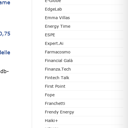
E-Globe
egame
EdgeLab
Emma Villas
Energy Time
0,75
ESPE
Expert.ai
elle
Farmacosmo
Financial Galà
Finanza.tech
edb-
Fintech Talk
First Point
Fope
Franchetti
Frendy Energy
Haiki+