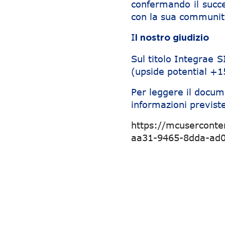
confermando il succe
con la sua communit
I
l nostro giudizio
Sul titolo Integrae 
(upside potential +
Per leggere il docum
informazioni previste
https://mcusercont
aa31-9465-8dda-ad
Navigazione articoli