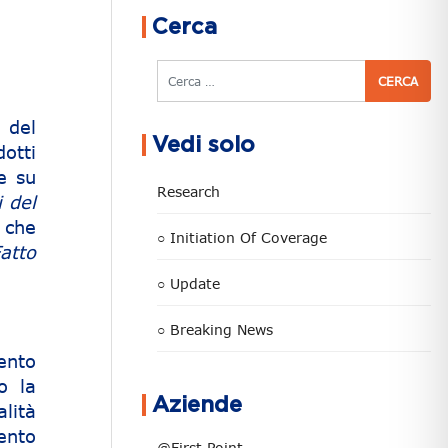
Cerca
Cerca
 del
Vedi solo
otti
e su
Research
i del
o che
○ Initiation Of Coverage
atto
○ Update
○ Breaking News
ento
o la
Aziende
alità
ento
@First Point