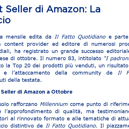
t Seller di Amazon: La
cio
sta mensile edita da
Il Fatto Quotidiano
e parte
 content provider ed editore di numerosi prod
diali, ha registrato un grande successo editorial
se di ottobre. Il numero 83, intitolato
“I padron
o la Top 20 dei prodotti più venduti, un risultat
za e l’attaccamento della community de
Il F
ti della testata.
t Seller di Amazon a Ottobre
 solo rafforzano
Millennium
come punto di riferim
e l’approfondimento di qualità, ma testimonian
ttori al rinnovato formato e alle tematiche di attu
ccio distintivo de
Il Fatto Quotidiano
. Il piazzam