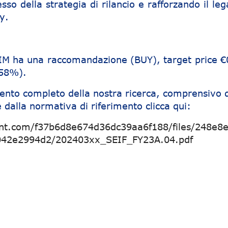
sso della strategia di rilancio e rafforzando il l
y.
SIM ha una raccomandazione (BUY), target price €
158%).
ento completo della nostra ricerca, comprensivo d
 dalla normativa di riferimento clicca qui:
ent.com/f37b6d8e674d36dc39aa6f188/files/248e8
042e2994d2/202403xx_SEIF_FY23A.04.pdf