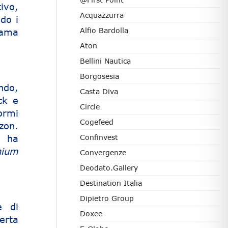
ivo,
Acquazzurra
do i
Alfio Bardolla
rama
Aton
Bellini Nautica
Borgosesia
ndo,
Casta Diva
ck e
Circle
ormi
Cogefeed
zon.
, ha
Confinvest
nium
Convergenze
Deodato.Gallery
Destination Italia
Dipietro Group
e di
Doxee
erta