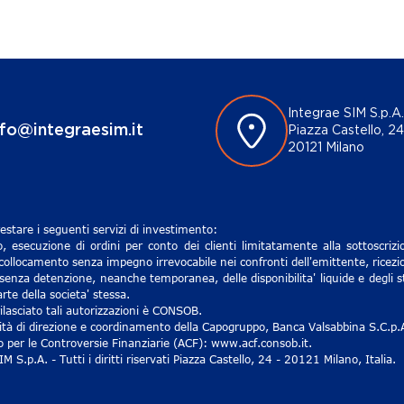
Integrae SIM S.p.A.
nfo@integraesim.it
Piazza Castello, 24
20121 Milano
estare i seguenti servizi di investimento:
, esecuzione di ordini per conto dei clienti limitatamente alla sottoscri
 collocamento senza impegno irrevocabile nei confronti dell'emittente, ricezio
senza detenzione, neanche temporanea, delle disponibilita' liquide e degli st
rte della societa' stessa.
lasciato tali autorizzazioni è CONSOB.
ività di direzione e coordinamento della Capogruppo, Banca Valsabbina S.C.p.
ro per le Controversie Finanziarie (ACF): www.acf.consob.it.
S.p.A. - Tutti i diritti riservati Piazza Castello, 24 - 20121 Milano, Italia.