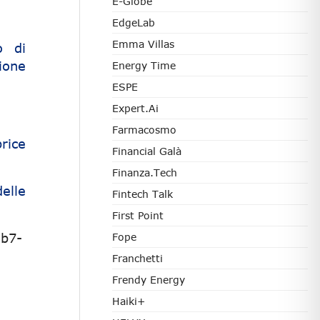
E-Globe
EdgeLab
Emma Villas
o di
ione
Energy Time
ESPE
Expert.ai
Farmacosmo
rice
Financial Galà
Finanza.tech
elle
Fintech Talk
First Point
1b7-
Fope
Franchetti
Frendy Energy
Haiki+