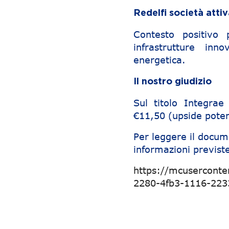
Redelfi società att
Contesto positivo 
infrastrutture inn
energetica.
Il nostro giudizio
Sul titolo Integra
€11,50 (upside pote
Per leggere il docum
informazioni previste
https://mcusercont
2280-4fb3-1116-223
Navigazione articoli