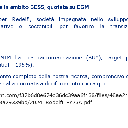
iva in ambito BESS, quotata su EGM
per Redelfi, società impegnata nello svilupp
ovative e sostenibili per favorire la transiz
e SIM ha una raccomandazione (BUY), target p
ntial +195%).
ento completo della nostra ricerca, comprensivo d
 dalla normativa di riferimento clicca qui:
ent.com/f37b6d8e674d36dc39aa6f188/files/48ae2
3a29339bd/2024_Redelfi_FY23A.pdf