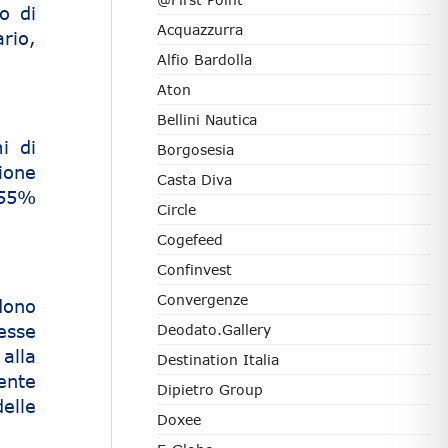
o di
Acquazzurra
rio,
Alfio Bardolla
Aton
Bellini Nautica
i di
Borgosesia
ione
Casta Diva
l 55%
Circle
Cogefeed
Confinvest
Convergenze
edono
tesse
Deodato.Gallery
 alla
Destination Italia
ente
Dipietro Group
elle
Doxee