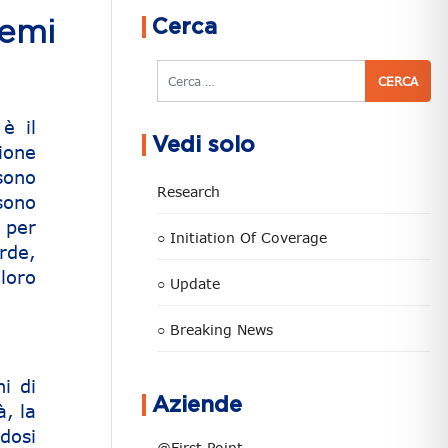
Cerca
temi
Cerca
è il
Vedi solo
ione
sono
Research
 sono
 per
○ Initiation Of Coverage
rde,
loro
○ Update
○ Breaking News
i di
Aziende
, la
dosi
@First Point