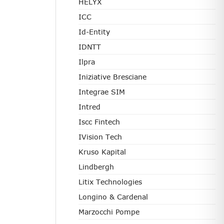
HELYX
ICC
Id-Entity
IDNTT
Ilpra
Iniziative Bresciane
Integrae SIM
Intred
Iscc Fintech
IVision Tech
Kruso Kapital
Lindbergh
Litix Technologies
Longino & Cardenal
Marzocchi Pompe