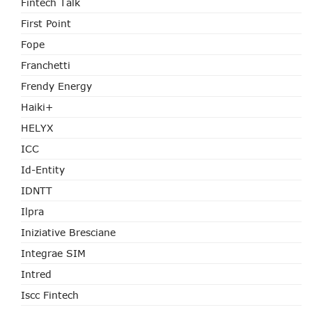
Fintech Talk
First Point
Fope
Franchetti
Frendy Energy
Haiki+
HELYX
ICC
Id-Entity
IDNTT
Ilpra
Iniziative Bresciane
Integrae SIM
Intred
Iscc Fintech