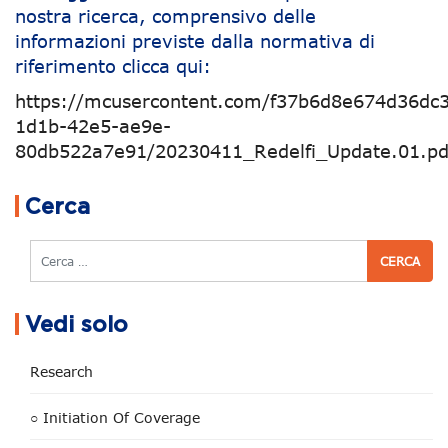
nostra ricerca, comprensivo delle
informazioni previste dalla normativa di
riferimento clicca qui:
https://mcusercontent.com/f37b6d8e674d36dc39
1d1b-42e5-ae9e-
80db522a7e91/20230411_Redelfi_Update.01.pd
Navigazione articoli
Cerca
Cerca
Vedi solo
Research
○ Initiation Of Coverage