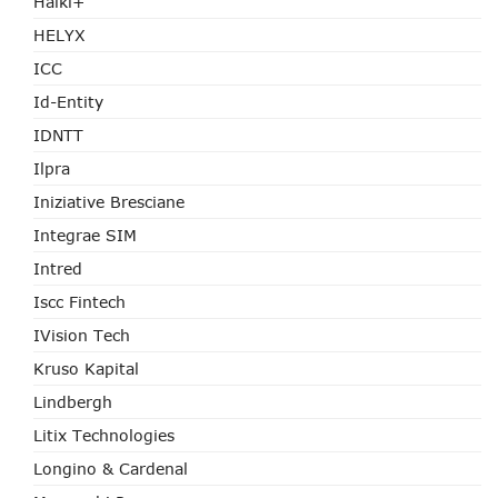
Haiki+
HELYX
ICC
Id-Entity
IDNTT
Ilpra
Iniziative Bresciane
Integrae SIM
Intred
Iscc Fintech
IVision Tech
Kruso Kapital
Lindbergh
Litix Technologies
Longino & Cardenal