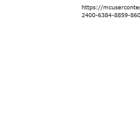
https://mcusercont
2400-6384-8859-86
Navigazione articoli