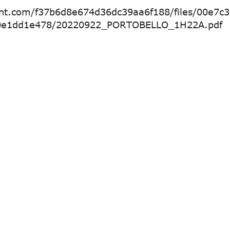
ent.com/f37b6d8e674d36dc39aa6f188/files/00e7c3
0e1dd1e478/20220922_PORTOBELLO_1H22A.pdf