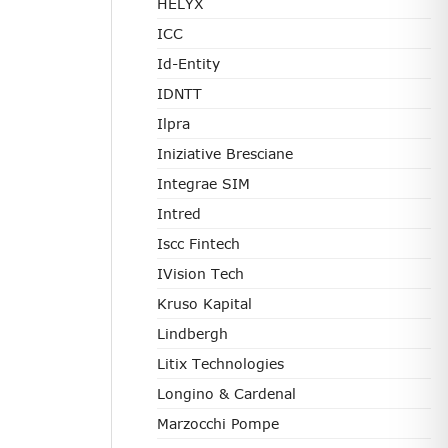
HELYX
ICC
Id-Entity
IDNTT
Ilpra
Iniziative Bresciane
Integrae SIM
Intred
Iscc Fintech
IVision Tech
Kruso Kapital
Lindbergh
Litix Technologies
Longino & Cardenal
Marzocchi Pompe