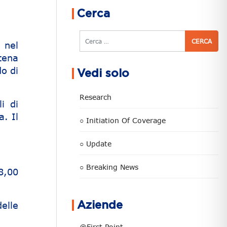
Cerca
Cerca
 nel
tena
do di
Vedi solo
Research
i di
a. Il
○ Initiation Of Coverage
○ Update
○ Breaking News
8,00
elle
Aziende
@First Point