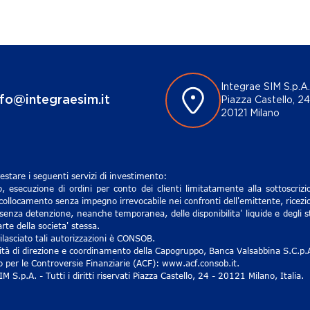
Integrae SIM S.p.A.
nfo@integraesim.it
Piazza Castello, 24
20121 Milano
estare i seguenti servizi di investimento:
, esecuzione di ordini per conto dei clienti limitatamente alla sottoscri
 collocamento senza impegno irrevocabile nei confronti dell'emittente, ricezio
senza detenzione, neanche temporanea, delle disponibilita' liquide e degli st
rte della societa' stessa.
lasciato tali autorizzazioni è CONSOB.
ività di direzione e coordinamento della Capogruppo, Banca Valsabbina S.C.p.
ro per le Controversie Finanziarie (ACF): www.acf.consob.it.
S.p.A. - Tutti i diritti riservati Piazza Castello, 24 - 20121 Milano, Italia.