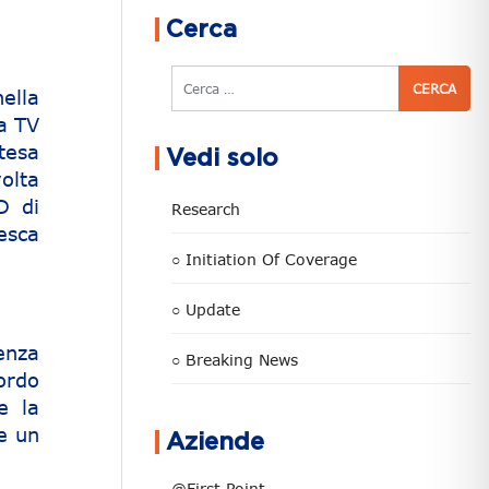
Cerca
Cerca
ella
la TV
tesa
Vedi solo
volta
D di
Research
esca
○ Initiation Of Coverage
○ Update
enza
○ Breaking News
cordo
e la
re un
Aziende
@First Point