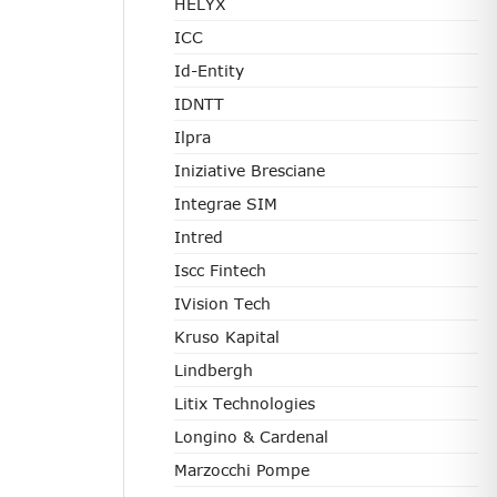
HELYX
ICC
Id-Entity
IDNTT
Ilpra
Iniziative Bresciane
Integrae SIM
Intred
Iscc Fintech
IVision Tech
Kruso Kapital
Lindbergh
Litix Technologies
Longino & Cardenal
Marzocchi Pompe