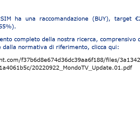
e SIM ha una raccomandazione (BUY), target €
555%).
ento completo della nostra ricerca, comprensivo d
 dalla normativa di riferimento, clicca qui:
ent.com/f37b6d8e674d36dc39aa6f188/files/3a134
91a4061b5c/20220922_MondoTV_Update.01.pdf