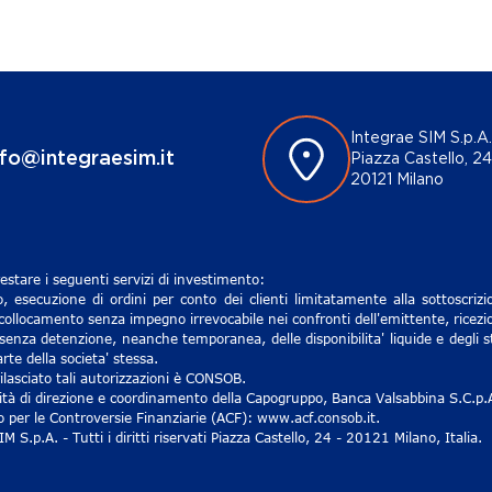
Integrae SIM S.p.A.
nfo@integraesim.it
Piazza Castello, 24
20121 Milano
estare i seguenti servizi di investimento:
, esecuzione di ordini per conto dei clienti limitatamente alla sottoscri
 collocamento senza impegno irrevocabile nei confronti dell'emittente, ricezio
senza detenzione, neanche temporanea, delle disponibilita' liquide e degli st
rte della societa' stessa.
lasciato tali autorizzazioni è CONSOB.
ività di direzione e coordinamento della Capogruppo, Banca Valsabbina S.C.p.
ro per le Controversie Finanziarie (ACF): www.acf.consob.it.
S.p.A. - Tutti i diritti riservati Piazza Castello, 24 - 20121 Milano, Italia.