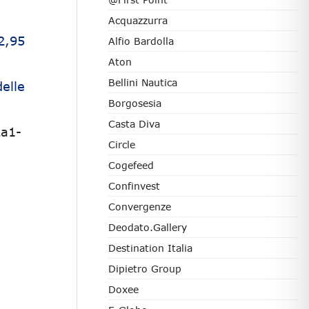
Acquazzurra
2,95
Alfio Bardolla
Aton
Bellini Nautica
elle
Borgosesia
Casta Diva
2a1-
Circle
Cogefeed
Confinvest
Convergenze
Deodato.Gallery
Destination Italia
Dipietro Group
Doxee