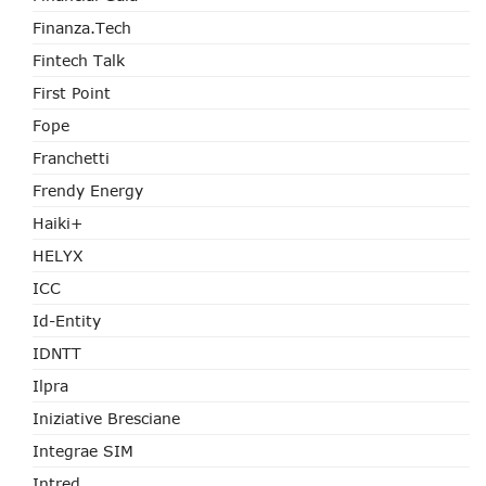
Finanza.tech
Fintech Talk
First Point
Fope
Franchetti
Frendy Energy
Haiki+
HELYX
ICC
Id-Entity
IDNTT
Ilpra
Iniziative Bresciane
Integrae SIM
Intred