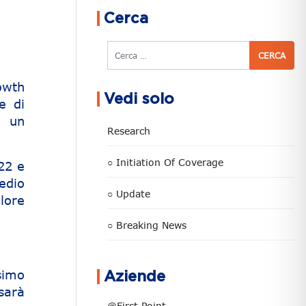
Cerca
Cerca
owth
Vedi solo
e di
o un
Research
○ Initiation Of Coverage
022 e
edio
○ Update
lore
○ Breaking News
simo
Aziende
sarà
@First Point