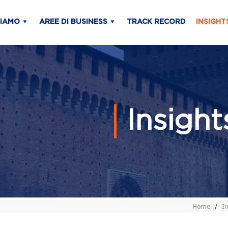
SIAMO
AREE DI BUSINESS
TRACK RECORD
INSIGHT
Insigh
Home
/
In