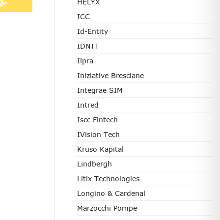
HELYX
ICC
Id-Entity
IDNTT
Ilpra
Iniziative Bresciane
Integrae SIM
Intred
Iscc Fintech
IVision Tech
Kruso Kapital
Lindbergh
Litix Technologies
Longino & Cardenal
Marzocchi Pompe