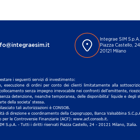
Integrae SIM S.p.A.
nfo@integraesim.it
Piazza Castello, 24
20121 Milano
estare i seguenti servizi di investimento:
, esecuzione di ordini per conto dei clienti limitatamente alla sottoscri
 collocamento senza impegno irrevocabile nei confronti dell'emittente, ricezio
senza detenzione, neanche temporanea, delle disponibilita' liquide e degli st
rte della societa' stessa.
lasciato tali autorizzazioni è CONSOB.
ività di direzione e coordinamento della Capogruppo, Banca Valsabbina S.C.p.
ro per le Controversie Finanziarie (ACF): www.acf.consob.it.
S.p.A. - Tutti i diritti riservati Piazza Castello, 24 - 20121 Milano, Italia.