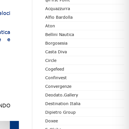
Acquazzurra
loci
Alfio Bardolla
Aton
tica
Bellini Nautica
ne e
Borgosesia
.
Casta Diva
Circle
Cogefeed
Confinvest
Convergenze
Deodato.Gallery
Destination Italia
NDO
Dipietro Group
Doxee