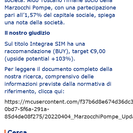
società. Aldo Toscano rimane socio della
Marzocchi Pompe, con una partecipazione
pari all’1,57% del capitale sociale, spiega
una nota della società.
Il nostro giudizio
Sul titolo Integrae SIM ha una
raccomandazione (BUY), target €9,00
(upside potential +103%).
Per leggere il documento completo della
nostra ricerca, comprensivo delle
informazioni previste dalla normativa di
riferimento, clicca qui:
https://mcusercontent.com/f37b6d8e674d36dc3
0bd7-5f6a-291a-
85d4de08f275/20220404_MarzocchiPompe_Upda
Navigazione articoli