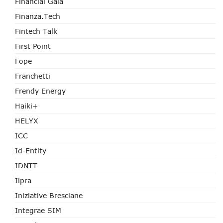
Financial Galà
Finanza.tech
Fintech Talk
First Point
Fope
Franchetti
Frendy Energy
Haiki+
HELYX
ICC
Id-Entity
IDNTT
Ilpra
Iniziative Bresciane
Integrae SIM