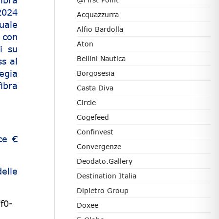
ibra
/2024
Acquazzurra
uale
Alfio Bardolla
a con
Aton
i su
Bellini Nautica
ss al
egia
Borgosesia
ibra
Casta Diva
Circle
Cogefeed
Confinvest
ce €
Convergenze
Deodato.Gallery
elle
Destination Italia
Dipietro Group
f0-
Doxee