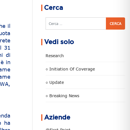
Cerca
Cerca
he il
uota
 rete
Vedi solo
l 31
i di
Research
 è in
rame
○ Initiation Of Coverage
rame
○ Update
FWA,
○ Breaking News
enda
Aziende
e ha
@First Point