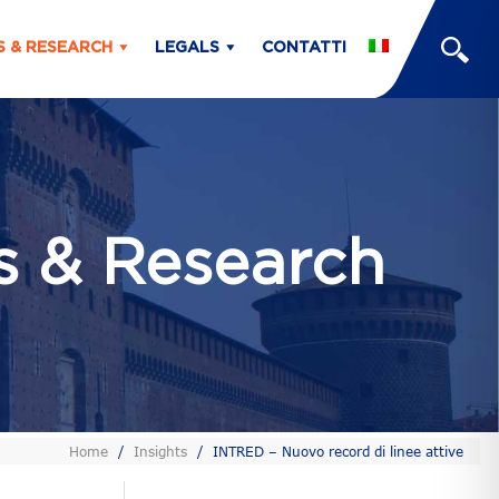
S & RESEARCH
LEGALS
CONTATTI
ts & Research
Home
/
Insights
/
INTRED – Nuovo record di linee attive