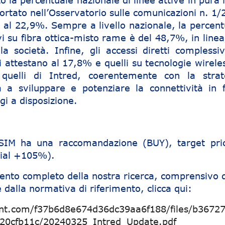
la percentuale nazionale di linee attive in pura f
portato nell’Osservatorio sulle comunicazioni n. 1
 al 22,9%. Sempre a livello nazionale, la percent
vi su fibra ottica-misto rame è del 48,7%, in line
la società. Infine, gli accessi diretti complessiv
i attestano al 17,8% e quelli su tecnologie wirele
 quelli di Intred, coerentemente con la strat
 a sviluppare e potenziare la connettività in f
ggi a disposizione.
e SIM ha una raccomandazione (BUY), target pri
tial +105%).
ento completo della nostra ricerca, comprensivo d
 dalla normativa di riferimento, clicca qui:
ent.com/f37b6d8e674d36dc39aa6f188/files/b36727
920cfb11c/20240325_Intred_Update.pdf