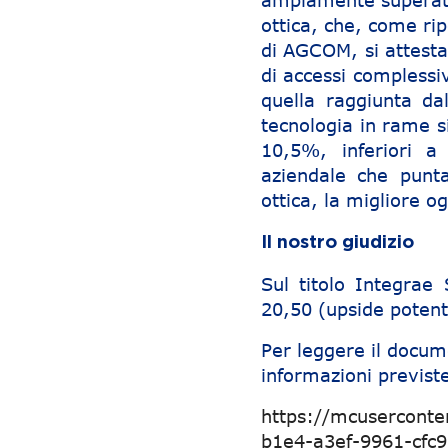
ampiamente superato 
ottica, che, come ri
di AGCOM, si attesta
di accessi complessi
quella raggiunta dal
tecnologia in rame s
10,5%, inferiori a
aziendale che punta
ottica, la migliore o
Il nostro giudizio
Sul titolo Integra
20,50 (upside poten
Per leggere il docum
informazioni previste
https://mcusercont
b1e4-a3ef-9961-cfc