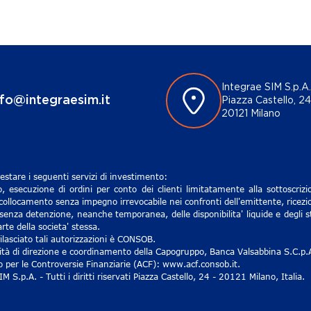
Integrae SIM S.p.A.
nfo@integraesim.it
Piazza Castello, 24
20121 Milano
estare i seguenti servizi di investimento:
, esecuzione di ordini per conto dei clienti limitatamente alla sottoscri
 collocamento senza impegno irrevocabile nei confronti dell'emittente, ricezio
senza detenzione, neanche temporanea, delle disponibilita' liquide e degli st
rte della societa' stessa.
lasciato tali autorizzazioni è CONSOB.
ività di direzione e coordinamento della Capogruppo, Banca Valsabbina S.C.p.
ro per le Controversie Finanziarie (ACF): www.acf.consob.it.
S.p.A. - Tutti i diritti riservati Piazza Castello, 24 - 20121 Milano, Italia.