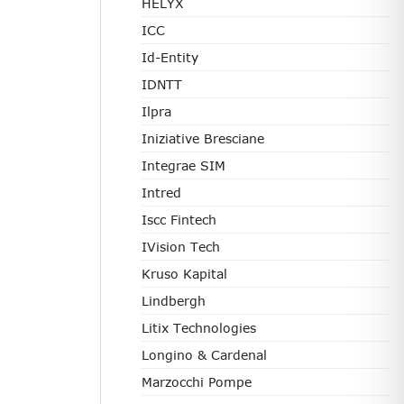
HELYX
ICC
Id-Entity
IDNTT
Ilpra
Iniziative Bresciane
Integrae SIM
Intred
Iscc Fintech
IVision Tech
Kruso Kapital
Lindbergh
Litix Technologies
Longino & Cardenal
Marzocchi Pompe