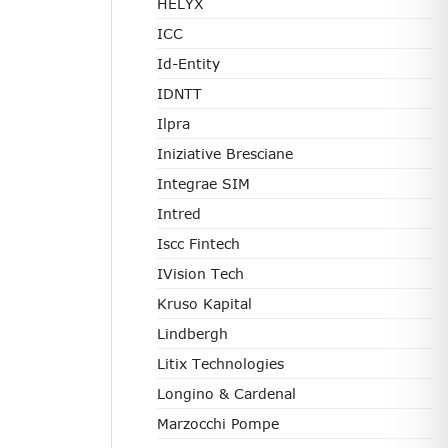
HELYX
ICC
Id-Entity
IDNTT
Ilpra
Iniziative Bresciane
Integrae SIM
Intred
Iscc Fintech
IVision Tech
Kruso Kapital
Lindbergh
Litix Technologies
Longino & Cardenal
Marzocchi Pompe