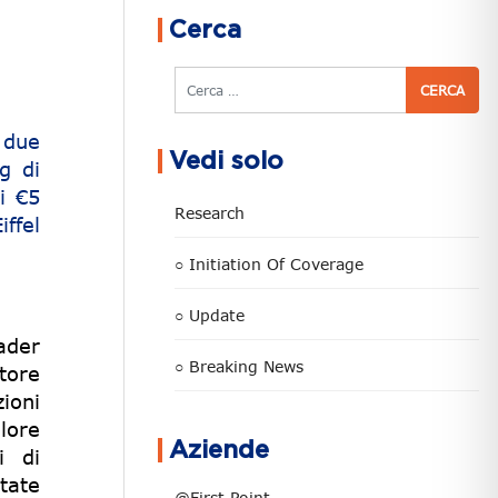
Cerca
Cerca
 due
Vedi solo
g di
i €5
Research
ffel
○ Initiation Of Coverage
○ Update
ader
○ Breaking News
tore
ioni
lore
Aziende
i di
tate
@First Point