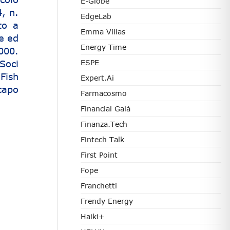
E-Globe
, n.
EdgeLab
to a
Emma Villas
ne ed
Energy Time
000.
Soci
ESPE
Fish
Expert.ai
capo
Farmacosmo
Financial Galà
Finanza.tech
Fintech Talk
First Point
Fope
Franchetti
Frendy Energy
Haiki+