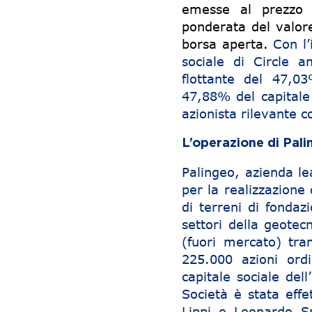
emesse al prezzo 
ponderata del valore
borsa aperta.
Con l’i
sociale di Circle 
flottante del 47,0
47,88% del capitale
azionista rilevante 
L’operazione di Pal
Palingeo, azienda le
per la realizzazione 
di terreni di fondaz
settori della geotec
(fuori mercato) tr
225.000 azioni ord
capitale sociale del
Società è stata effe
Lippi e Leonardo S