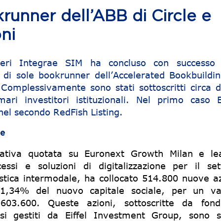
unner dell’ABB di Circle e
oni
 ieri Integrae SIM ha concluso con successo
 di sole bookrunner dell’Accelerated Bookbuildin
Complessivamente sono stati sottoscritti circa d
ari investitori istituzionali. Nel primo caso Ei
el secondo RedFish Listing.
le
ativa quotata su Euronext Growth Milan e le
cessi e soluzioni di digitalizzazione per il set
istica intermodale, ha collocato 514.800 nuove az
l’11,34% del nuovo capitale sociale, per un va
603.600. Queste azioni, sottoscritte da fond
esi gestiti da Eiffel Investment Group, sono s