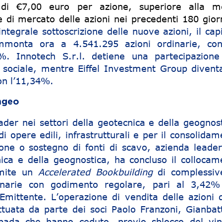
di €7,00 euro per azione, superiore alla m
 di mercato delle azioni nei precedenti 180 giorn
ntegrale sottoscrizione delle nuove azioni, il cap
ammonta ora a 4.541.295 azioni ordinarie, co
3%. Innotech S.r.l. detiene una partecipazione
 sociale, mentre Eiffel Investment Group divent
con l’11,34%.
ingeo
ader nei settori della geotecnica e della geognost
di opere edili, infrastrutturali e per il consolida
ione o sostegno di fonti di scavo, azienda leader
nica e della geognostica, ha concluso il collocam
amite un
Accelerated Bookbuilding
di complessiv
inarie con godimento regolare, pari al 3,42%
l’Emittente. L’operazione di vendita delle azioni 
ttuata da parte dei soci Paolo Franzoni, Gianbatt
pada che hanno ceduto, previo sblocco del vin