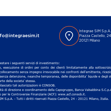
Integrae SIM S.p.A.
nfo@integraesim.it
Piazza Castello, 24
20121 Milano
estare i seguenti servizi di investimento:
, esecuzione di ordini per conto dei clienti limitatamente alla sottoscri
 collocamento senza impegno irrevocabile nei confronti dell'emittente, ricezio
senza detenzione, neanche temporanea, delle disponibilita' liquide e degli st
rte della societa' stessa.
lasciato tali autorizzazioni è CONSOB.
ività di direzione e coordinamento della Capogruppo, Banca Valsabbina S.C.p.
ro per le Controversie Finanziarie (ACF): www.acf.consob.it.
S.p.A. - Tutti i diritti riservati Piazza Castello, 24 - 20121 Milano, Italia.