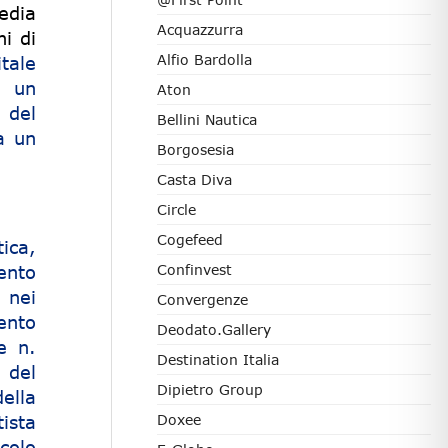
edia
Acquazzurra
i di
Alfio Bardolla
itale
n un
Aton
 del
Bellini Nautica
a un
Borgosesia
Casta Diva
Circle
Cogefeed
ica,
mento
Confinvest
 nei
Convergenze
ento
Deodato.Gallery
e n.
Destination Italia
 del
Dipietro Group
della
ista
Doxee
colo