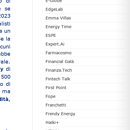
o di
E-Globe
e se
EdgeLab
2023
Emma Villas
isti
Energy Time
e un
ESPE
Se la
Expert.ai
cuni
Farmacosmo
ebbe
rale.
Financial Galà
di
lly
Finanza.tech
 500
Fintech Talk
o di
First Point
ma
d
Fope
,
dità
Franchetti
Frendy Energy
Haiki+