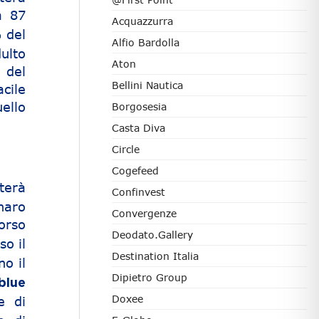
a 87
Acquazzurra
% del
Alfio Bardolla
ulto
Aton
 del
Bellini Nautica
cile
ello
Borgosesia
Casta Diva
Circle
Cogefeed
terà
Confinvest
naro
Convergenze
orso
Deodato.Gallery
so il
Destination Italia
no il
Dipietro Group
blue
Doxee
e di