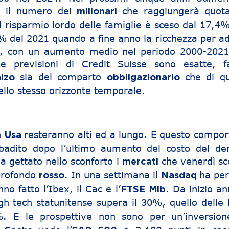
e il numero dei
che raggiungerà quot
milionari
Il risparmio lordo delle famiglie è sceso dal 17,4
% del 2021 quando a fine anno la ricchezza per ad
3, con un aumento medio nel periodo 2000-2021
 previsioni di Credit Suisse sono esatte, fa
sia del comparto
che di qu
alzo
obbligazionario
llo stesso orizzonte temporale.
n
resteranno alti ed a lungo. E questo compor
Usa
ibadito dopo l’ultimo aumento del costo del de
a gettato nello sconforto i
che venerdì sc
mercati
 profondo
. In una settimana il
ha per
rosso
Nasdaq
o fatto l’Ibex, il Cac e l’
. Da inizio an
FTSE Mib
gh tech statunitense supera il 30%, quello delle
%. E le prospettive non sono per un’inversion