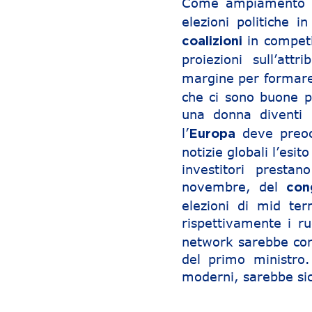
Come ampiamento 
elezioni politiche i
in competi
coalizioni
proiezioni sull’att
margine per formar
che ci sono buone pr
una donna diventi
l’
deve preocc
Europa
notizie globali l’esit
investitori presta
novembre, del
con
elezioni di mid te
rispettivamente i ru
network sarebbe cor
del primo ministro. 
moderni, sarebbe si
Navigazione articoli