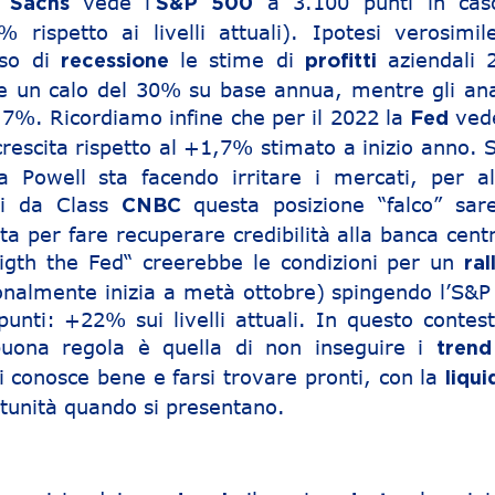
vede l’
a 3.100 punti in cas
n Sachs
S&P 500
 rispetto ai livelli attuali). Ipotesi verosimil
aso di
le stime di
aziendali 
recessione
profitti
 un calo del 30% su base annua, mentre gli anal
7%. Ricordiamo infine che per il 2022 la
ved
Fed
crescita rispetto al +1,7% stimato a inizio anno. 
a Powell sta facendo irritare i mercati, per al
ati da Class
questa posizione “falco” sar
CNBC
ta per fare recuperare credibilità alla banca cent
figth the Fed“ creerebbe le condizioni per un
ra
onalmente inizia a metà ottobre) spingendo l’S&P
unti: +22% sui livelli attuali. In questo contest
buona regola è quella di non inseguire i
tren
si conosce bene e farsi trovare pronti, con la
liqui
rtunità quando si presentano.