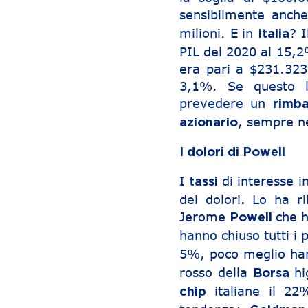
sensibilmente anch
milioni. E in
? 
Italia
PIL del 2020 al 15,2
era pari a $231.32
3,1%. Se questo le
prevedere un
rimb
, sempre ne
azionario
I dolori di Powell
I
di interesse i
tassi
dei dolori. Lo ha r
Jerome
che h
Powell
hanno chiuso tutti i
5%, poco meglio hann
rosso della
hi
Borsa
italiane il 22
chip