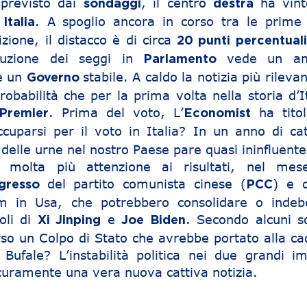
previsto dai
, il centro
ha vint
sondaggi
destra
n
. A spoglio ancora in corso tra le prime
Italia
zione, il distacco è di circa
20 punti percentuali
ribuzione dei seggi in
vede un a
Parlamento
e un
stabile. A caldo la notizia più rileva
Governo
obabilità che per la prima volta nella storia d’It
. Prima del voto, L’
ha titol
Premier
Economist
uparsi per il voto in Italia? In un anno di cat
o delle urne nel nostro Paese pare quasi ininfluente
no molta più attenzione ai risultati, nel mes
del partito comunista cinese (
) e d
gresso
PCC
rm in Usa, che potrebbero consolidare o indebo
oli di
e
. Secondo alcuni so
Xi Jinping
Joe Biden
so un Colpo di Stato che avrebbe portato alla ca
Bufale? L’instabilità politica nei due grandi im
curamente una vera nuova cattiva notizia.