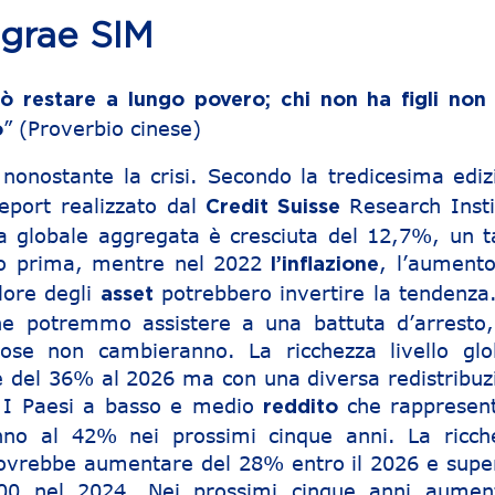
egrae SIM
uò restare a lungo povero; chi non ha figli non
” (Proverbio cinese)
o
 nonostante la crisi. Secondo la tredicesima ediz
eport realizzato dal
Research Insti
Credit Suisse
za globale aggregata è cresciuta del 12,7%, un t
to prima, mentre nel 2022
, l’aumento
l’inflazione
alore degli
potrebbero invertire la tendenza
asset
ne potremmo assistere a una battuta d’arresto,
ose non cambieranno. La ricchezza livello glo
del 36% al 2026 ma con una diversa redistribuz
o. I Paesi a basso e medio
che rappresen
reddito
anno al 42% nei prossimi cinque anni. La ricch
dovrebbe aumentare del 28% entro il 2026 e supe
000 nel 2024. Nei prossimi cinque anni aumen