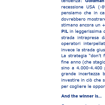
tendenza:
Goldma
recessione USA (-8%
pensiamo che in c
dovrebbero mostrare
stimano ancora un +
in leggerissima 
PIL
strada intrapresa d
operatori interpell
invece la strada gius
La strategia “don’t 
fine anno (che stagi
sino a 4.000-4.400 p
grande incertezza 
investire in ciò che 
per cogliere le oppo
And the winner is…