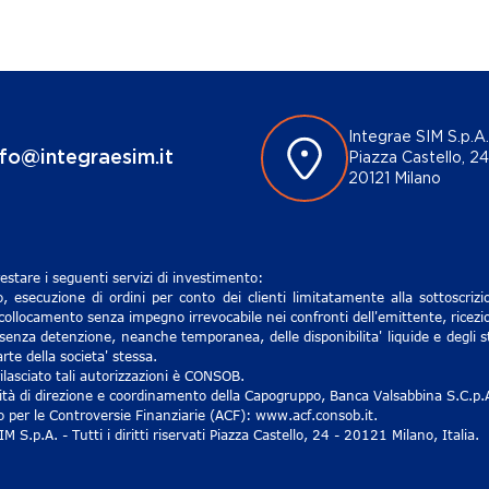
Integrae SIM S.p.A.
nfo@integraesim.it
Piazza Castello, 24
20121 Milano
estare i seguenti servizi di investimento:
, esecuzione di ordini per conto dei clienti limitatamente alla sottoscri
 collocamento senza impegno irrevocabile nei confronti dell'emittente, ricezio
senza detenzione, neanche temporanea, delle disponibilita' liquide e degli st
rte della societa' stessa.
lasciato tali autorizzazioni è CONSOB.
ività di direzione e coordinamento della Capogruppo, Banca Valsabbina S.C.p.
ro per le Controversie Finanziarie (ACF): www.acf.consob.it.
S.p.A. - Tutti i diritti riservati Piazza Castello, 24 - 20121 Milano, Italia.