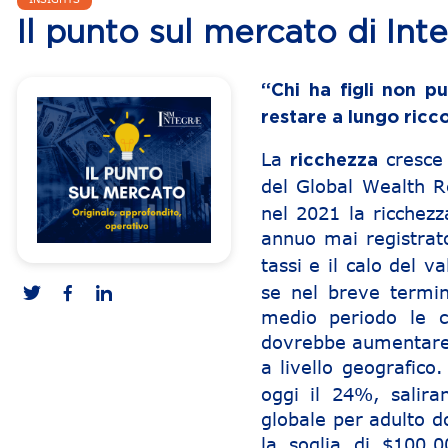
Il punto sul mercato di Int
“Chi ha figli non p
restare a lungo ricc
La
cresce
ricchezza
del Global Wealth R
nel 2021 la ricchez
annuo mai registra
tassi e il calo del v
se nel breve termi
medio periodo le c
dovrebbe aumentare 
a livello geografic
oggi il 24%, salir
globale per adulto 
la soglia di $100.