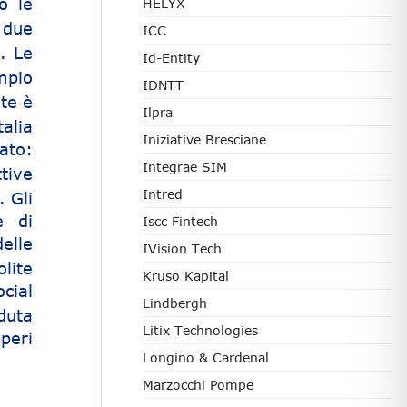
o le
HELYX
 due
ICC
. Le
Id-Entity
mpio
IDNTT
nte è
Ilpra
alia
Iniziative Bresciane
ato:
Integrae SIM
tive
Intred
. Gli
e di
Iscc Fintech
elle
IVision Tech
lite
Kruso Kapital
cial
Lindbergh
duta
Litix Technologies
peri
Longino & Cardenal
Marzocchi Pompe