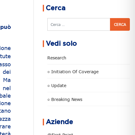
Cerca
Cerca
 può
Vedi solo
ione
tute
Research
asso
 dei
○ Initiation Of Coverage
. Ma
○ Update
 nel
bale
○ Breaking News
ione
tano
ezza
Aziende
rare
terà
@First Point