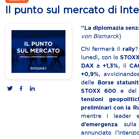
Il punto sul mercato di Int
“La diplomazia senza
von Bismarck
)
Chi fermerà il
?
rally
lunedì, con lo
STOXX
a
, il
DAX
+1,3%
CA
, avvicinandos
+0,9%
delle
Borse statuni
e de
STOXX 600
tensioni geopolitic
preliminari con la R
mentre i leader e
sulla
d’emergenza
annunciato l’intenz