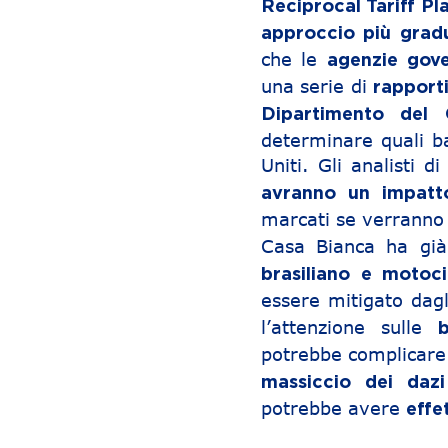
Reciprocal Tariff Pl
approccio più grad
che le
agenzie gove
una serie di
rapporti
Dipartimento del
determinare quali bar
Uniti. Gli analisti d
avranno un impatto 
marcati se verranno
Casa Bianca ha già
brasiliano e motoci
essere mitigato dag
l’attenzione sulle
b
potrebbe complicare 
massiccio dei dazi
potrebbe avere
effe
Navigazione articoli