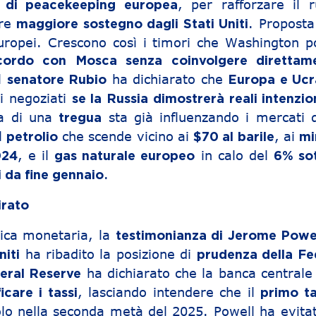
, per rafforzare il r
 di peacekeeping europea
ere
. Proposta
maggiore sostegno dagli Stati Uniti
europei. Crescono così i timori che Washington p
cordo con Mosca senza coinvolgere direttam
il
ha dichiarato che
senatore Rubio
Europa e Ucr
i negoziati
se la Russia dimostrerà reali intenzio
va di una
sta già influenzando i mercati d
tregua
il
che scende vicino ai
, ai
petrolio
$70 al barile
mi
, e il
in calo del
024
gas naturale europeo
6% sot
.
 da fine gennaio
irato
itica monetaria, la
testimonianza di Jerome Powe
ha ribadito la posizione di
niti
prudenza della Fe
ha dichiarato che la banca central
eral Reserve
, lasciando intendere che il
care i tassi
primo ta
lo nella seconda metà del 2025. Powell ha evitat