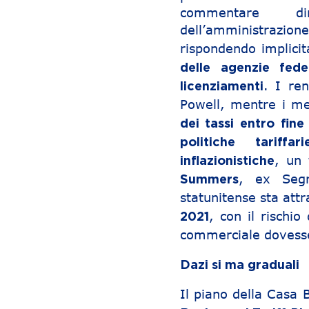
commentare dir
dell’amministrazi
rispondendo implic
delle agenzie feder
. I ren
licenziamenti
Powell, mentre i m
dei tassi entro fine
politiche tariff
, un
inflazionistiche
, ex Segr
Summers
statunitense sta at
, con il rischio
2021
commerciale dovess
Dazi si ma graduali
Il piano della Casa 