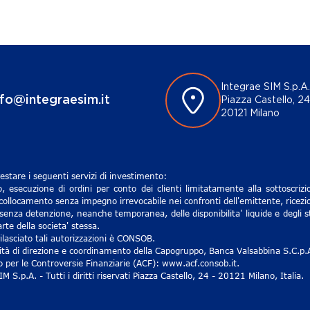
Integrae SIM S.p.A.
nfo@integraesim.it
Piazza Castello, 24
20121 Milano
estare i seguenti servizi di investimento:
, esecuzione di ordini per conto dei clienti limitatamente alla sottoscri
 collocamento senza impegno irrevocabile nei confronti dell'emittente, ricezio
senza detenzione, neanche temporanea, delle disponibilita' liquide e degli st
rte della societa' stessa.
lasciato tali autorizzazioni è CONSOB.
ività di direzione e coordinamento della Capogruppo, Banca Valsabbina S.C.p.
ro per le Controversie Finanziarie (ACF): www.acf.consob.it.
S.p.A. - Tutti i diritti riservati Piazza Castello, 24 - 20121 Milano, Italia.