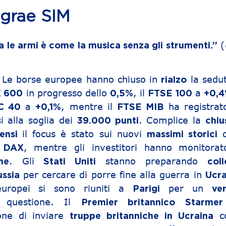
egrae SIM
(
 le armi è come la musica senza gli strumenti.”
 Le borse europee hanno chiuso in
la sedut
rialzo
in progresso dello
, il
a
 600
0,5%
FTSE 100
+0,
a
, mentre il
ha registrat
C 40
+0,1%
FTSE MIB
i alla soglia dei
. Complice la
39.000 punti
chiu
il focus è stato sui nuovi
d
tensi
massimi storici
l
, mentre gli investitori hanno monitorat
DAX
. Gli
stanno preparando
he
Stati Uniti
coll
per cercare di porre fine alla guerra in
ussia
Ucra
uropei si sono riuniti a
per un
Parigi
ver
 questione. Il
Premier britannico Starmer
ione di inviare
c
truppe britanniche in Ucraina