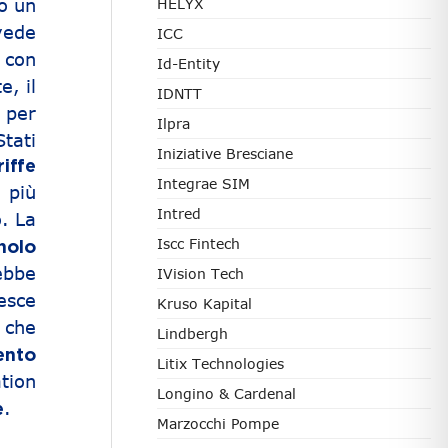
o un
HELYX
vede
ICC
 con
Id-Entity
, il
IDNTT
 per
Ilpra
Stati
Iniziative Bresciane
iffe
Integrae SIM
 più
Intred
. La
Iscc Fintech
nolo
ebbe
IVision Tech
resce
Kruso Kapital
 che
Lindbergh
ento
Litix Technologies
tion
Longino & Cardenal
.
e
Marzocchi Pompe