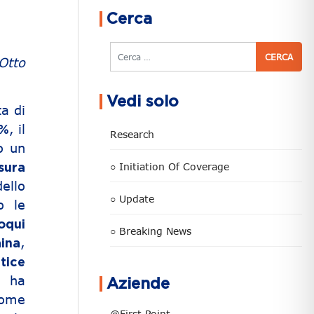
Cerca
Cerca
Otto
Vedi solo
a di
, il
4%
Research
o un
○ Initiation Of Coverage
sura
ello
○ Update
o le
oqui
○ Breaking News
,
ina
tice
ha
Aziende
ome
@First Point