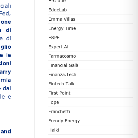
E-Globe
ali
EdgeLab
Fed,
Emma Villas
ione
Energy Time
a di
e di
ESPE
Expert.ai
glio
e le
Farmacosmo
ioni
Financial Galà
arry
Finanza.tech
omia
Fintech Talk
dal
e
First Point
ale e
Fope
Franchetti
Frendy Energy
Haiki+
 and