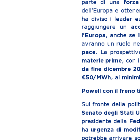
parte di una
forza
dell’Europa e otten
ha diviso i leader 
raggiungere un
ac
, anche se 
l’Europa
avranno un ruolo ne
. La prospetti
pace
, con 
materie prime
da fine dicembre 2
, ai
€50/MWh
minimi
Powell con il freno t
Sul fronte della pol
Senato degli Stati U
presidente della
Fed
ha urgenza di modifi
potrebbe arrivare so