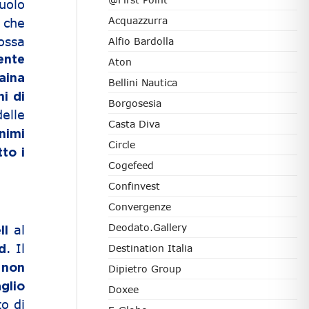
uolo
Acquazzurra
 che
ossa
Alfio Bardolla
ente
Aton
aina
Bellini Nautica
ni di
Borgosesia
elle
Casta Diva
nimi
Circle
to i
Cogefeed
Confinvest
Convergenze
Deodato.Gallery
al
ll
. Il
Destination Italia
d
e
non
Dipietro Group
glio
Doxee
o di