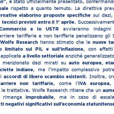
, è stato ufficialmente presentato, confermand
an”
rispetto a quanto temuto. La direttiva pre
uale
sui dazi,
rnative elaborino proposte specifiche
. Successivamente
 tecnici previsti entro il 1° aprile
avvieranno indagini
 Commercio e lo USTR
riere tariffarie e non tariffarie penalizzano gli 
i
hanno stimato che le
Wolfe Research
nuove tar
, con effetti
limitato sul PIL e sull’inflazione
 applicate
anziché generalizzato
a livello settoriale
 menzionato dazi mirati su
auto europee, eta
, ma l’impatto complessivo potr
clette indiane
li
. Inoltre, c
accordi di libero scambio esistenti
, come l’
,
arriere non tariffarie
IVA europea
le trattative. Wolfe Research ritiene che un
aum
rimanga
, ma in caso di escala
improbabile
tti negativi significativi sull’economia statunitens