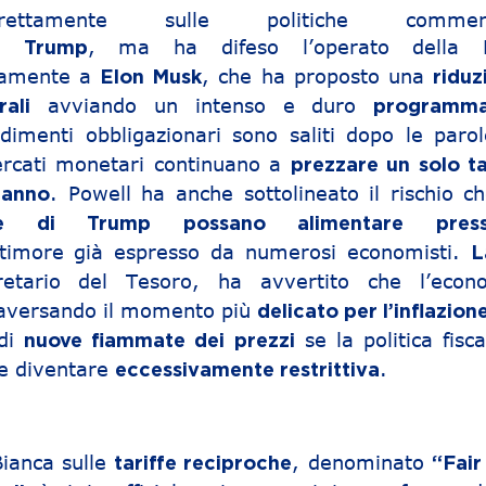
ettamente sulle politiche commerci
one
, ma ha difeso l’operato della 
Trump
itamente a
, che ha proposto una
Elon Musk
riduz
avviando un intenso e duro
ali
programm
dimenti obbligazionari sono saliti dopo le parol
ercati monetari continuano a
prezzare un solo ta
. Powell ha anche sottolineato il rischio ch
 anno
arie di Trump possano alimentare press
 timore già espresso da numerosi economisti.
L
etario del Tesoro, ha avvertito che l’econ
traversando il momento più
delicato per l’inflazion
 di
se la politica fisc
nuove fiammate dei prezzi
e diventare
.
eccessivamente restrittiva
Bianca sulle
, denominato
tariffe reciproche
“Fair