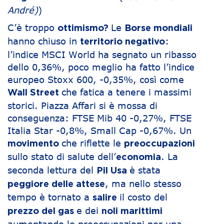
André)
)
C’è troppo
Le
ottimismo?
Borse mondiali
hanno chiuso in
:
territorio negativo
l’indice MSCI World ha segnato un ribasso
dello 0,36%, poco meglio ha fatto l’indice
europeo Stoxx 600, -0,35%, così come
che fatica a tenere i massimi
Wall Street
storici. Piazza Affari si è mossa di
conseguenza: FTSE Mib 40 -0,27%, FTSE
Italia Star -0,8%, Small Cap -0,67%. Un
che riflette le
movimento
preoccupazioni
sullo stato di salute dell’
. La
economia
seconda lettura del
è stata
Pil Usa
, ma nello stesso
peggiore delle attese
tempo è tornato a
il costo del
salire
e dei
prezzo del gas
noli marittimi
aumentando le preoccupazioni per una