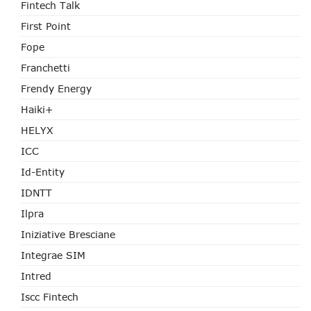
Fintech Talk
First Point
Fope
Franchetti
Frendy Energy
Haiki+
HELYX
ICC
Id-Entity
IDNTT
Ilpra
Iniziative Bresciane
Integrae SIM
Intred
Iscc Fintech