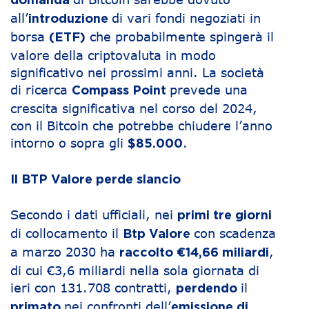
domanda
all’
di vari fondi negoziati in
introduzione
borsa
che probabilmente spingerà il
(ETF)
valore della criptovaluta in modo
significativo nei prossimi anni. La società
di ricerca
prevede una
Compass Point
crescita significativa nel corso del 2024,
con il Bitcoin che potrebbe chiudere l’anno
intorno o sopra gli
.
$85.000
Il BTP Valore perde slancio
Secondo i dati ufficiali, nei
primi tre giorni
di collocamento il
con scadenza
Btp Valore
a marzo 2030 ha
,
raccolto €14,66 miliardi
di cui €3,6 miliardi nella sola giornata di
ieri con 131.708 contratti,
il
perdendo
nei confronti dell’
primato
emissione di