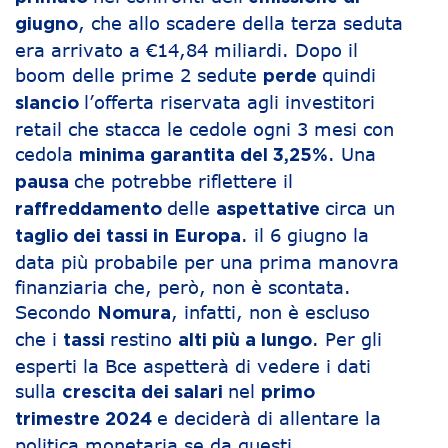
, che allo scadere della terza seduta
giugno
era arrivato a €14,84 miliardi. Dopo il
boom delle prime 2 sedute
quindi
perde
l’offerta riservata agli investitori
slancio
retail che stacca le cedole ogni 3 mesi con
cedola
. Una
minima garantita del 3,25%
che potrebbe riflettere il
pausa
delle
circa un
raffreddamento
aspettative
. il 6 giugno la
taglio dei tassi in Europa
data più probabile per una prima manovra
finanziaria che, però, non è scontata.
Secondo
, infatti, non è escluso
Nomura
che i
restino
. Per gli
tassi
alti più a lungo
esperti la Bce aspetterà di vedere i dati
sulla
nel
crescita dei salari
primo
e deciderà di allentare la
trimestre 2024
politica monetaria se da questi