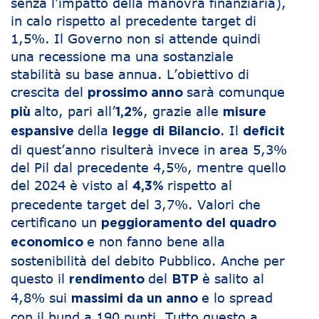
senza l’impatto della manovra finanziaria),
in calo rispetto al precedente target di
1,5%. Il Governo non si attende quindi
una recessione ma una sostanziale
stabilità su base annua. L’obiettivo di
crescita del
sarà comunque
prossimo anno
alto, pari all’
, grazie alle
più
1,2%
misure
della
. Il
espansive
legge di Bilancio
deficit
di quest’anno risulterà invece in area 5,3%
del Pil dal precedente 4,5%, mentre quello
del 2024 è visto al
rispetto al
4,3%
precedente target del 3,7%. Valori che
certificano un
peggioramento del quadro
e non fanno bene alla
economico
sostenibilità del debito Pubblico. Anche per
questo il
del
è salito al
rendimento
BTP
4,8% sui
e lo spread
massimi da un anno
con il bund a 190 punti. Tutto questo a