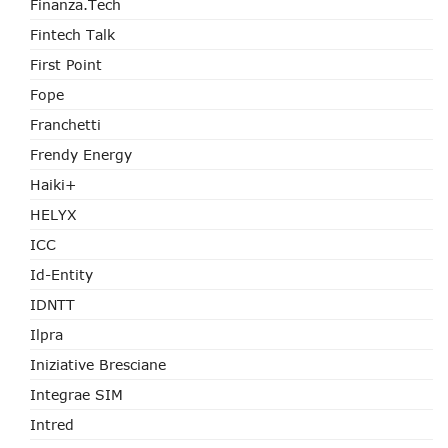
Finanza.tech
Fintech Talk
First Point
Fope
Franchetti
Frendy Energy
Haiki+
HELYX
ICC
Id-Entity
IDNTT
Ilpra
Iniziative Bresciane
Integrae SIM
Intred