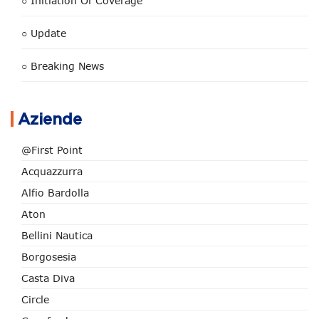
○ Initiation Of Coverage
○ Update
○ Breaking News
Aziende
@First Point
Acquazzurra
Alfio Bardolla
Aton
Bellini Nautica
Borgosesia
Casta Diva
Circle