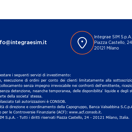
Integrae SIM S.p.A.
nfo@integraesim.it
Piazza Castello, 24
20121 Milano
estare i seguenti servizi di investimento:
, esecuzione di ordini per conto dei clienti limitatamente alla sottoscri
 collocamento senza impegno irrevocabile nei confronti dell'emittente, ricezio
senza detenzione, neanche temporanea, delle disponibilita' liquide e degli st
rte della societa' stessa.
lasciato tali autorizzazioni è CONSOB.
ività di direzione e coordinamento della Capogruppo, Banca Valsabbina S.C.p.
ro per le Controversie Finanziarie (ACF): www.acf.consob.it.
S.p.A. - Tutti i diritti riservati Piazza Castello, 24 - 20121 Milano, Italia.