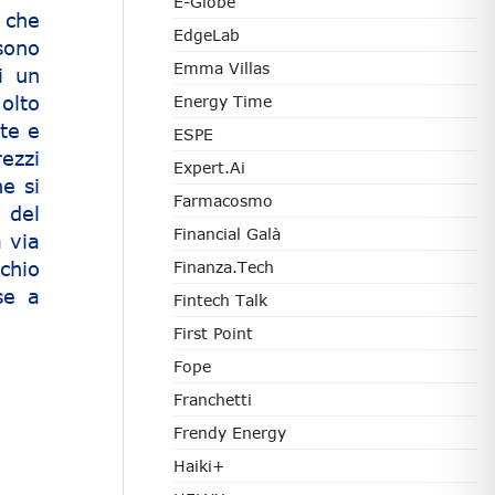
E-Globe
 che
EdgeLab
sono
Emma Villas
i un
olto
Energy Time
te e
ESPE
rezzi
Expert.ai
he si
Farmacosmo
 del
Financial Galà
a via
schio
Finanza.tech
se a
Fintech Talk
First Point
Fope
Franchetti
Frendy Energy
Haiki+