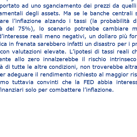
portato ad uno sganciamento dei prezzi da quelli
damentali degli assets. Ma se le banche centrali 
re l’inflazione alzando i tassi (la probabilità d
 del 75%), lo scenario potrebbe cambiare m
’interesse reali meno negativi, un dollaro più for
a in frenata sarebbero infatti un disastro per i p
 con valutazioni elevate. L’ipotesi di tassi reali c
nte allo zero innalzerebbe il rischio intrinseco
 di tutte le altre condizioni, non troverebbe altr
per adeguare il rendimento richiesto al maggior ri
amo tuttavia convinti che la FED abbia interes
inanziari solo per combattere l’inflazione.