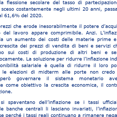
 flessione secolare del tasso di partecipazion
 sceso costantemente negli ultimi 20 anni, pass
al 61,6% del 2020.
prezzi che erode inesorabilmente il potere d’acqui
to del lavoro appare comprimibile. Anzi. L’inflaz
 da un aumento dei costi delle materie prime e
rescita dei prezzi di vendita di beni e servizi c
ono sui costi di produzione di altri beni e ser
ocamente. La soluzione per ridurre l’inflazione in
nibilità salariale è quella di ridurre il loro po
 le elezioni di midterm alle porte non credo
e però governare il sistema monetario av
come obiettivo la crescita economica, il contr
zione.
i spaventano dell’inflazione se i tassi ufficial
banche centrali li lasciano invariati, l’inflazio
e perché i tassi reali continuano a rimanere negat