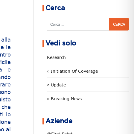
Cerca
Cerca
alla
Vedi solo
e le
ntro
Research
cile
ca e
○ Initiation Of Coverage
ando
rare
○ Update
sono
uisto
○ Breaking News
 che
ti lo
Aziende
ione
no al
@First Point