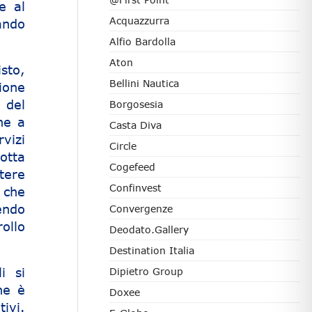
e al
Acquazzurra
ando
Alfio Bardolla
Aton
sto,
Bellini Nautica
ione
 del
Borgosesia
he a
Casta Diva
vizi
Circle
dotta
Cogefeed
tere
Confinvest
 che
endo
Convergenze
ollo
Deodato.Gallery
Destination Italia
i si
Dipietro Group
ne è
Doxee
ivi.