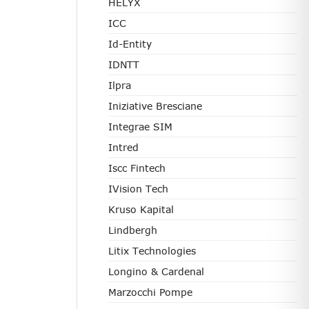
HELYX
ICC
Id-Entity
IDNTT
Ilpra
Iniziative Bresciane
Integrae SIM
Intred
Iscc Fintech
IVision Tech
Kruso Kapital
Lindbergh
Litix Technologies
Longino & Cardenal
Marzocchi Pompe