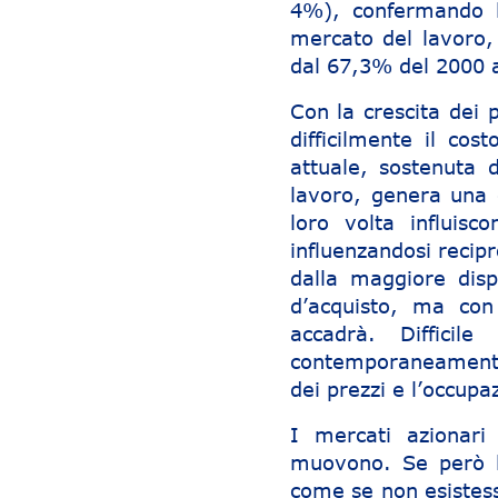
4%), confermando la
mercato del lavoro,
dal 67,3% del 2000 
Con la crescita dei 
difficilmente il cos
attuale, sostenuta
lavoro, genera una c
loro volta influisc
influenzandosi recipr
dalla maggiore dispo
d’acquisto, ma con
accadrà. Difficil
contemporaneamente 
dei prezzi e l’occupa
I mercati azionari s
muovono. Se però le 
come se non esistess