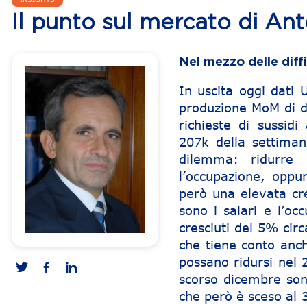
Il punto sul mercato di An
Nel mezzo delle diff
In uscita oggi dati 
produzione MoM di 
richieste di sussid
207k della settiman
dilemma: ridurre l
l’occupazione, oppur
però una elevata cre
sono i salari e l’oc
cresciuti del 5% circ
che tiene conto anch
possano ridursi nel 
scorso dicembre son
che però è sceso al 3