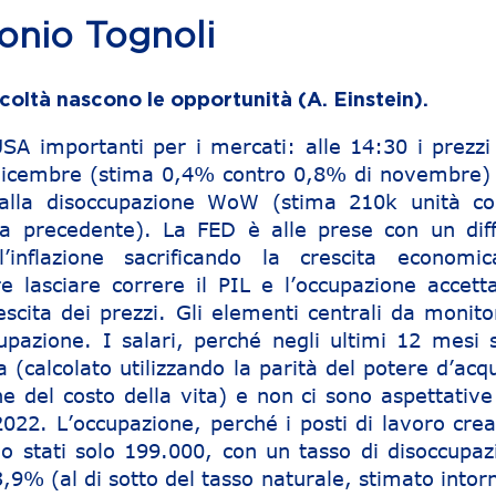
tonio Tognoli
icoltà nascono le opportunità (A. Einstein).
USA importanti per i mercati: alle 14:30 i prezzi 
dicembre (stima 0,4% contro 0,8% di novembre) 
i alla disoccupazione WoW (stima 210k unità co
a precedente). La FED è alle prese con un diffi
’inflazione sacrificando la crescita economi
e lasciare correre il PIL e l’occupazione accett
scita dei prezzi. Gli elementi centrali da monito
cupazione. I salari, perché negli ultimi 12 mesi 
a (calcolato utilizzando la parità del potere d’acq
e del costo della vita) e non ci sono aspettative
2022. L’occupazione, perché i posti di lavoro crea
o stati solo 199.000, con un tasso di disoccupaz
,9% (al di sotto del tasso naturale, stimato intor