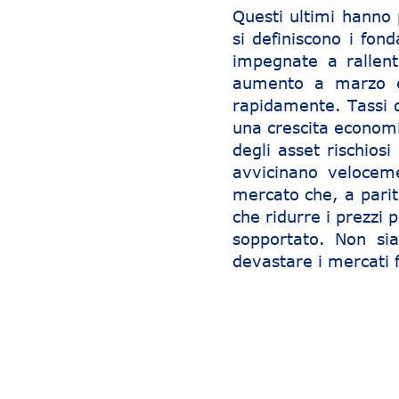
Questi ultimi hanno 
si definiscono i fon
impegnate a rallenta
aumento a marzo è
rapidamente. Tassi d
una crescita economic
degli asset rischiosi
avvicinano veloceme
mercato che, a parità
che ridurre i prezzi 
sopportato. Non si
devastare i mercati f
Navigazione articoli