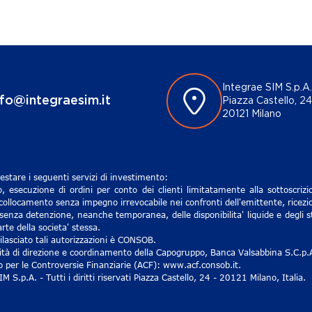
Integrae SIM S.p.A.
nfo@integraesim.it
Piazza Castello, 24
20121 Milano
estare i seguenti servizi di investimento:
, esecuzione di ordini per conto dei clienti limitatamente alla sottoscri
 collocamento senza impegno irrevocabile nei confronti dell'emittente, ricezio
senza detenzione, neanche temporanea, delle disponibilita' liquide e degli st
rte della societa' stessa.
lasciato tali autorizzazioni è CONSOB.
ività di direzione e coordinamento della Capogruppo, Banca Valsabbina S.C.p.
ro per le Controversie Finanziarie (ACF): www.acf.consob.it.
S.p.A. - Tutti i diritti riservati Piazza Castello, 24 - 20121 Milano, Italia.