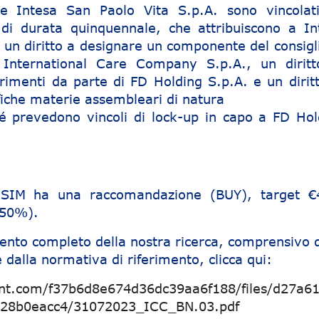
e Intesa San Paolo Vita S.p.A. sono vincolat
 di durata quinquennale, che attribuiscono a In
 un diritto a designare un componente del consigli
 International Care Company S.p.A., un diritt
erimenti da parte di FD Holding S.p.A. e un diritt
fiche materie assembleari di natura
hé prevedono vincoli di lock-up in capo a FD Hol
e SIM ha una raccomandazione (BUY), target €
150%).
ento completo della nostra ricerca, comprensivo d
 dalla normativa di riferimento, clicca qui:
ent.com/f37b6d8e674d36dc39aa6f188/files/d27a61
128b0eacc4/31072023_ICC_BN.03.pdf