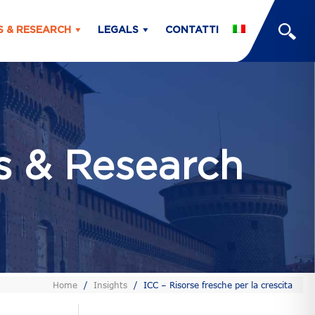
S & RESEARCH
LEGALS
CONTATTI
ts & Research
Home
/
Insights
/
ICC – Risorse fresche per la crescita