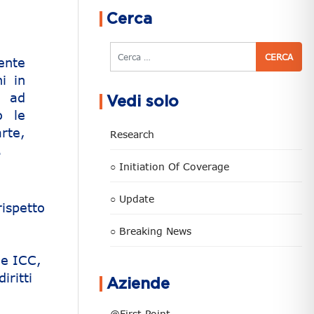
Cerca
Cerca
ente
i in
, ad
Vedi solo
o le
rte,
Research
.
○ Initiation Of Coverage
○ Update
rispetto
○ Breaking News
ie ICC,
iritti
Aziende
@First Point