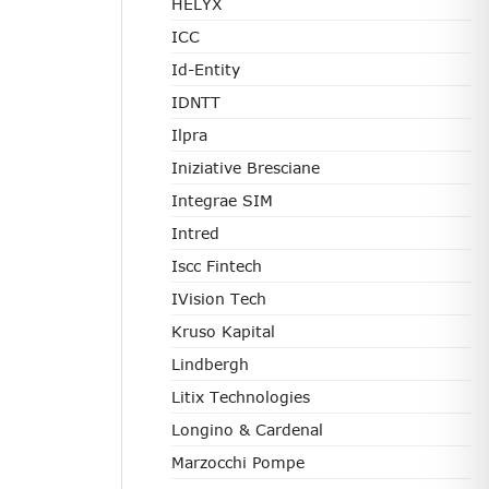
HELYX
ICC
Id-Entity
IDNTT
Ilpra
Iniziative Bresciane
Integrae SIM
Intred
Iscc Fintech
IVision Tech
Kruso Kapital
Lindbergh
Litix Technologies
Longino & Cardenal
Marzocchi Pompe