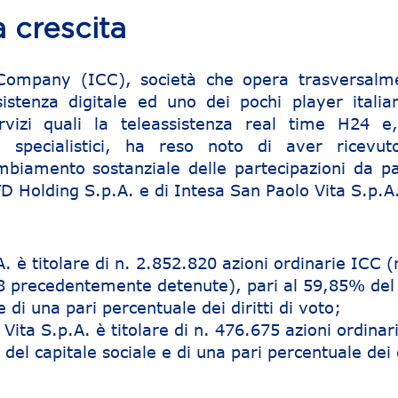
a crescita
 Company (ICC), società che opera trasversalm
istenza digitale ed uno dei pochi player italian
ervizi quali la teleassistenza real time H24 e
i specialistici, ha reso noto di aver ricevut
mbiamento sostanziale delle partecipazioni da pa
FD Holding S.p.A. e di Intesa San Paolo Vita S.p.A
. è titolare di n. 2.852.820 azioni ordinarie ICC (
58 precedentemente detenute), pari al 59,85% del
e di una pari percentuale dei diritti di voto;
Vita S.p.A. è titolare di n. 476.675 azioni ordinar
del capitale sociale e di una pari percentuale dei d