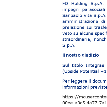
FD Holding S.p.A. 
impegni parasociali
Sanpaolo Vita S.p.A.
amministrazione di
prelazione sui trasf
veto su alcune speci
straordinaria, nonc
S.p.A.
Il nostro giudizio
Sul titolo Integra
(Upside Potential +
Per leggere il docum
informazioni previste
https://mcusercont
00ee-a0c5-4a77-7a