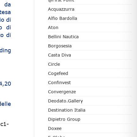
i da
Acquazzurra
tesa
Alfio Bardolla
o di
o di
Aton
o di
Bellini Nautica
Borgosesia
ding
Casta Diva
Circle
Cogefeed
Confinvest
4,20
Convergenze
Deodato.Gallery
elle
Destination Italia
Dipietro Group
c1-
Doxee