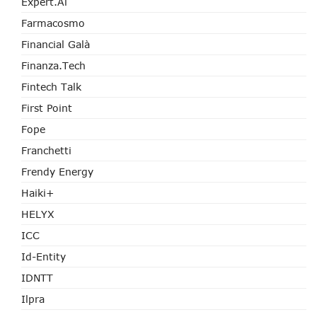
Expert.ai
Farmacosmo
Financial Galà
Finanza.tech
Fintech Talk
First Point
Fope
Franchetti
Frendy Energy
Haiki+
HELYX
ICC
Id-Entity
IDNTT
Ilpra