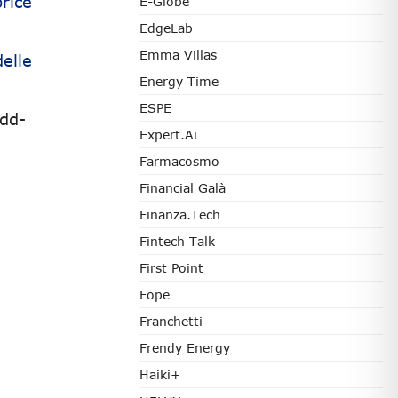
rice
E-Globe
EdgeLab
Emma Villas
elle
Energy Time
ESPE
dd-
Expert.ai
Farmacosmo
Financial Galà
Finanza.tech
Fintech Talk
First Point
Fope
Franchetti
Frendy Energy
Haiki+