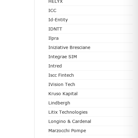
HELYX
ICC
Id-Entity
IDNTT
Ilpra
Iniziative Bresciane
Integrae SIM
Intred
Iscc Fintech
IVision Tech
Kruso Kapital
Lindbergh
Litix Technologies
Longino & Cardenal
Marzocchi Pompe