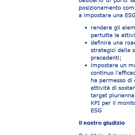
desiderio di porlo 
posizionamento comp
a impostare una ESG
rendere gli elem
pertutte le attiv
definire una roa
strategici della
precedenti;
impostare un mo
continuo l’effic
ha permesso di 
attività di soste
target pluriennal
KPI per il monito
ESG
Il nostro giudizio