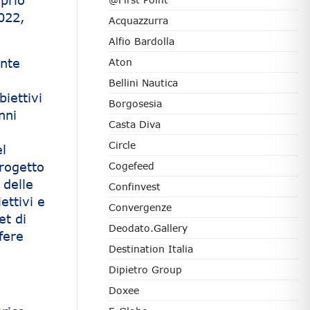
prio
022,
Acquazzurra
Alfio Bardolla
ante
Aton
Bellini Nautica
iettivi
Borgosesia
nni
Casta Diva
Circle
l
progetto
Cogefeed
 delle
Confinvest
ettivi e
Convergenze
et di
Deodato.Gallery
fere
Destination Italia
Dipietro Group
Doxee