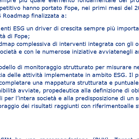
sempre più quale elemento fondamentale del pro
etitivo hanno portato Fope, nei primi mesi del 2
 Roadmap finalizzata a:
enti ESG un driver di crescita sempre più import
ità di Fope;
dmap complessiva di interventi integrata con gli ob
 società e con le numerose iniziative avviatenegli a
dello di monitoraggio strutturato per misurare ne
acia delle attività implementate in ambito ESG. Il 
completare una mappatura strutturata e puntuale
nibilità avviate, propedeutica alla definizione di obi
i per l’intera società e alla predisposizione di un s
raggio dei risultati raggiunti con riferimentoalle s