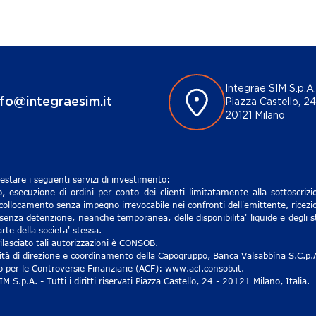
Integrae SIM S.p.A.
nfo@integraesim.it
Piazza Castello, 24
20121 Milano
estare i seguenti servizi di investimento:
, esecuzione di ordini per conto dei clienti limitatamente alla sottoscri
 collocamento senza impegno irrevocabile nei confronti dell'emittente, ricezio
senza detenzione, neanche temporanea, delle disponibilita' liquide e degli st
rte della societa' stessa.
lasciato tali autorizzazioni è CONSOB.
ività di direzione e coordinamento della Capogruppo, Banca Valsabbina S.C.p.
ro per le Controversie Finanziarie (ACF): www.acf.consob.it.
S.p.A. - Tutti i diritti riservati Piazza Castello, 24 - 20121 Milano, Italia.