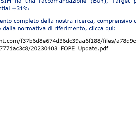
e SIM ha una raccomandazione (BUY), Target p
ntial +31%
ento completo della nostra ricerca, comprensivo d
 dalla normativa di riferimento, clicca qui:
ent.com/f37b6d8e674d36dc39aa6f188/files/a78d9c
07771ac3c8/20230403_FOPE_Update.pdf