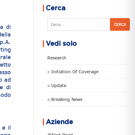
Cerca
Cerca
a di
ella
.p.A.
Vedi solo
rting
rale
Research
petto
esso
○ Initiation Of Coverage
lo ad
○ Update
e di
modo
○ Breaking News
Aziende
 e il
@First Point