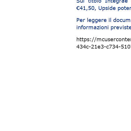
Sul titolo Integra
€41,50, Upside pote
Per leggere il docum
informazioni previste
https://mcusercont
434c-21e3-c734-51
Navigazione articoli