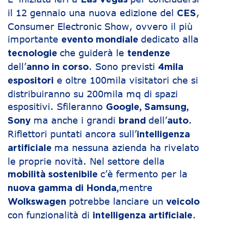
Las Vegas
il 12 gennaio una nuova edizione del
,
CES
Consumer Electronic Show, ovvero il più
importante
dedicato alla
evento mondiale
che guiderà le
tecnologie
tendenze
dell’
. Sono previsti
anno in corso
4mila
e oltre 100mila visitatori che si
espositori
distribuiranno su 200mila mq di spazi
espositivi. Sfileranno
Google, Samsung,
ma anche i grandi
dell’
.
Sony
brand
auto
Riflettori puntati ancora sull’
intelligenza
ma nessuna azienda ha rivelato
artificiale
le proprie novità. Nel settore della
c’è fermento per la
mobilità sostenibile
mentre
nuova gamma di Honda,
potrebbe lanciare un
Wolkswagen
veicolo
con funzionalità di
.
intelligenza artificiale