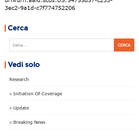
uri=urn:aaid:scds:US:54755d57-c233-
3ec2-9a1d-c7f774752206
Navigazione articoli
Cerca
Cerca
Vedi solo
Research
○ Initiation Of Coverage
○ Update
○ Breaking News