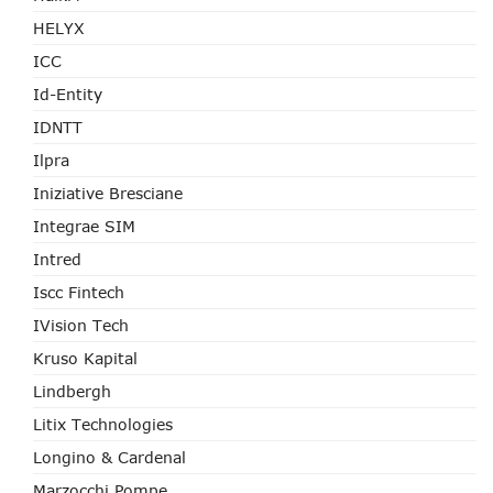
HELYX
ICC
Id-Entity
IDNTT
Ilpra
Iniziative Bresciane
Integrae SIM
Intred
Iscc Fintech
IVision Tech
Kruso Kapital
Lindbergh
Litix Technologies
Longino & Cardenal
Marzocchi Pompe