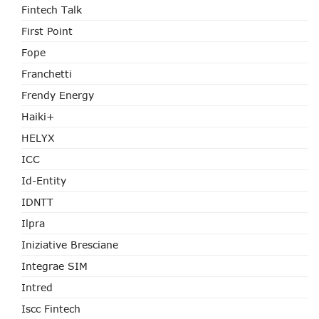
Fintech Talk
First Point
Fope
Franchetti
Frendy Energy
Haiki+
HELYX
ICC
Id-Entity
IDNTT
Ilpra
Iniziative Bresciane
Integrae SIM
Intred
Iscc Fintech